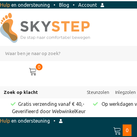
Hulp
en ondersteuning
•
Blog
•
Account
0
Zoek op klacht
Steunzolen
Inlegzolen
Gratis verzending vanaf € 40,-
Op werkdagen vo
Geverifieerd door WebwinkelKeur
Hulp
en ondersteuning
•
0