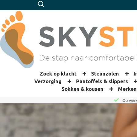
Zoek op klacht
Steunzolen
I
Verzorging
Pantoffels & slippers
Sokken & kousen
Merken
Op werkdagen voor 15:00 besteld, dezelfde dag verzonden