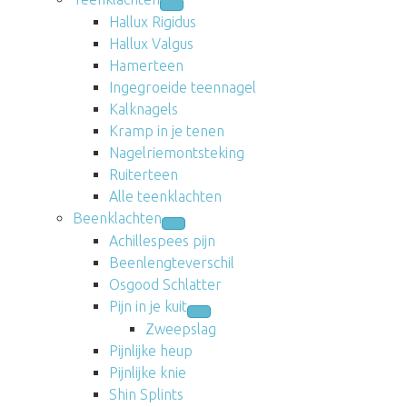
Hallux Rigidus
Hallux Valgus
Hamerteen
Ingegroeide teennagel
Kalknagels
Kramp in je tenen
Nagelriemontsteking
Ruiterteen
Alle teenklachten
Beenklachten
Achillespees pijn
Beenlengteverschil
Osgood Schlatter
Pijn in je kuit
Zweepslag
Pijnlijke heup
Pijnlijke knie
Shin Splints