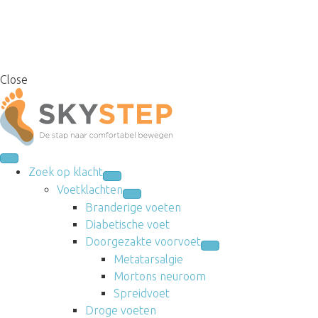
Close
Zoek op klacht
Voetklachten
Branderige voeten
Diabetische voet
Doorgezakte voorvoet
Metatarsalgie
Mortons neuroom
Spreidvoet
Droge voeten