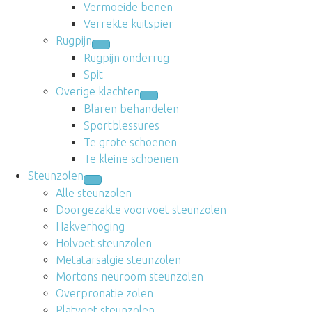
Vermoeide benen
Verrekte kuitspier
Rugpijn
Rugpijn onderrug
Spit
Overige klachten
Blaren behandelen
Sportblessures
Te grote schoenen
Te kleine schoenen
Steunzolen
Alle steunzolen
Doorgezakte voorvoet steunzolen
Hakverhoging
Holvoet steunzolen
Metatarsalgie steunzolen
Mortons neuroom steunzolen
Overpronatie zolen
Platvoet steunzolen