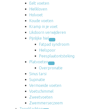
Eelt voeten
Hielkloven
Holvoet
Koude voeten
Kramp in je voet
Likdoorn verwijderen
Pijnlijke hiel
Fatpad syndroom
Hielspoor
Peesplaatontsteking
Platvoeten
Overpronatie
Sinus tarsi
Supinatie
Vermoeide voeten
Voetschimmel
Zweetvoeten
Zwemmerseczeem
Teenklachten