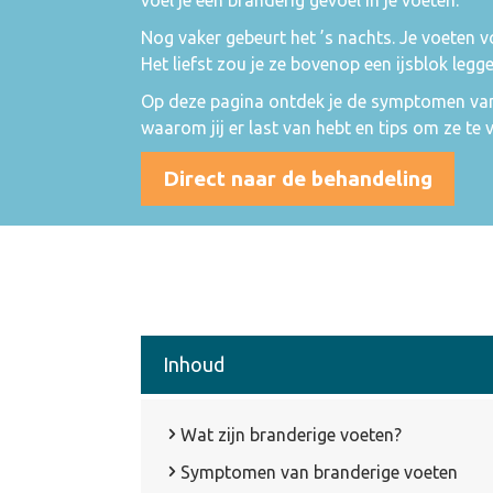
Nog vaker gebeurt het ’s nachts. Je voeten vo
Het liefst zou je ze bovenop een ijsblok leg
Op deze pagina ontdek je de symptomen van
waarom jij er last van hebt en tips om ze te 
Direct naar de behandeling
Inhoud
Wat zijn branderige voeten?
Symptomen van branderige voeten