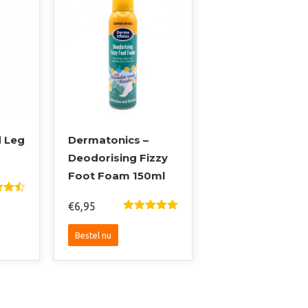
kan
n
gekozen
worden
op
de
pagina
productpagina
d Leg
Dermatonics –
Deodorising Fizzy
Foot Foam 150ml
rdee
€
6,95
0
Gewaardeer
D
5.00
Uit
5
Bestel nu