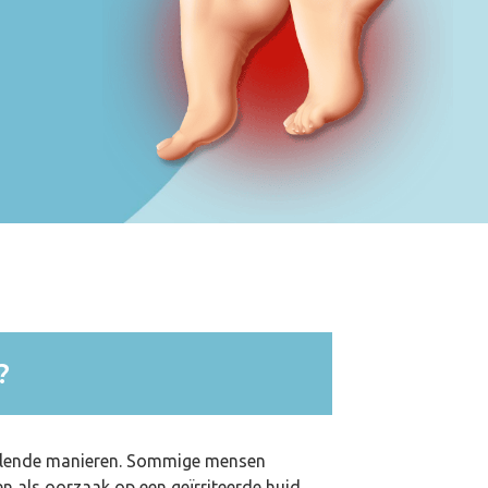
?
illende manieren. Sommige mensen
n als oorzaak op een geïrriteerde huid.