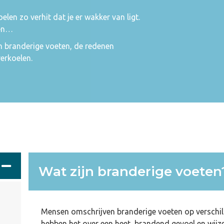
elen zo verhit dat je er wakker van ligt.
gen…
 branderige voeten, de redenen
verkoelen.
Wat zijn branderige voeten
Mensen omschrijven branderige voeten op versch
hebben het over een heet, brandend gevoel en wijze