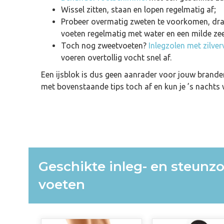
Wissel zitten, staan en lopen regelmatig af;
Probeer overmatig zweten te voorkomen, dra
voeten regelmatig met water en een milde ze
Toch nog zweetvoeten?
Inlegzolen met zilver
voeren overtollig vocht snel af.
Een ijsblok is dus geen aanrader voor jouw brander
met bovenstaande tips toch af en kun je ’s nachts 
Geschikte inleg- en steunzo
voeten