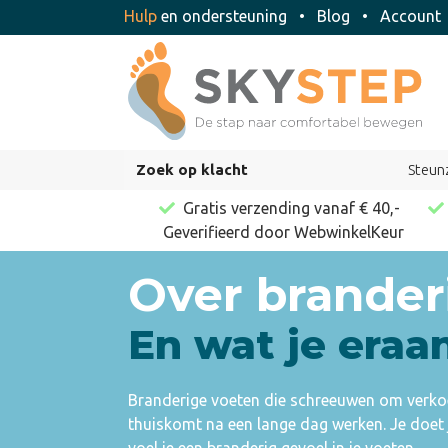
Hulp
en ondersteuning
•
Blog
•
Accoun
Zoek op klacht
Steun
Gratis verzending vanaf € 40,-
Geverifieerd door WebwinkelKeur
Over brander
En wat je eraa
Branderige voeten die schreeuwen om verkoe
thuiskomt na een lange dag werken. Je doet 
voel je een branderig gevoel in je voeten.