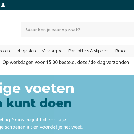
t
zolen
Inlegzolen
Verzorging
Pantoffels & slippers
Braces
Op werkdagen voor 15:00 besteld, dezelfde dag verzond
ige voeten
n kunt doen
ling. Soms begint het zodra je
je schoenen uit en voordat je het weet,