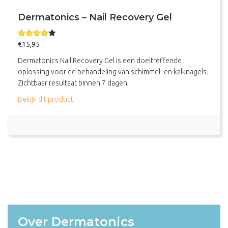
Dermatonics – Nail Recovery Gel
Gewaarde
€
15,95
erd
4.00
uit 5
Dermatonics Nail Recovery Gel is een doeltreffende
oplossing voor de behandeling van schimmel- en kalknagels.
Zichtbaar resultaat binnen 7 dagen.
about Dermatonics – Nail Recovery Gel
Bekijk dit product
Over Dermatonics