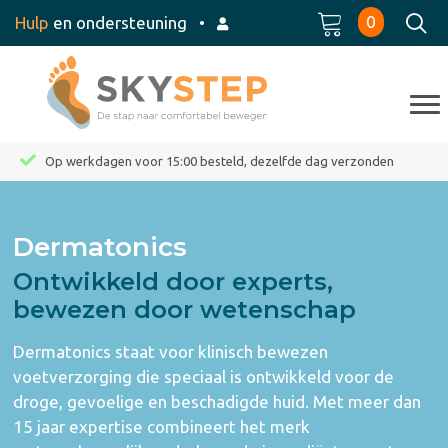
0
Hulp
en ondersteuning
•
Op werkdagen voor 15:00 besteld, dezelfde dag verzonden
Dermatonics
Ontwikkeld door experts,
bewezen door wetenschap
Dermatonics
staat voor klinisch bewezen
voetverzorging die speciaal is ontwikkeld voor de
droge, gevoelige en beschadigde huid. Met meer dan
15 jaar expertise combineert het merk