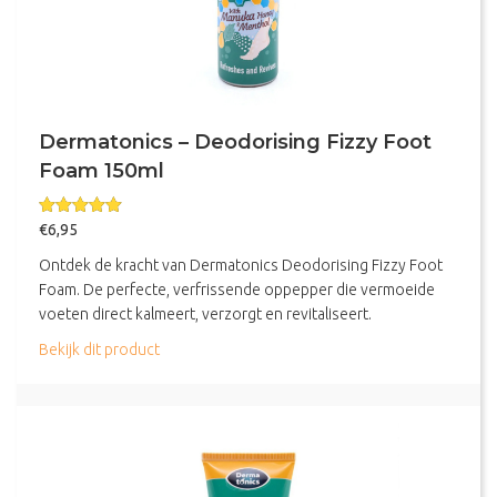
Dermatonics – Deodorising Fizzy Foot
Foam 150ml
Gewaardeerd
€
6,95
5.00
uit 5
Ontdek de kracht van Dermatonics Deodorising Fizzy Foot
Foam. De perfecte, verfrissende oppepper die vermoeide
voeten direct kalmeert, verzorgt en revitaliseert.
about Dermatonics – Deodorising Fizzy Foot Fo
Bekijk dit product