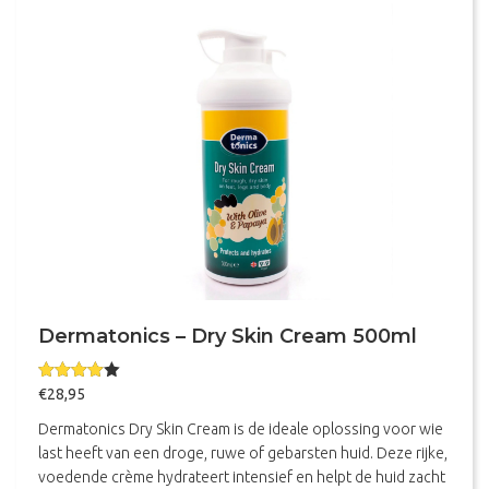
Dermatonics – Dry Skin Cream 500ml
Gewaarde
€
28,95
erd
4.00
uit 5
Dermatonics Dry Skin Cream is de ideale oplossing voor wie
last heeft van een droge, ruwe of gebarsten huid. Deze rijke,
voedende crème hydrateert intensief en helpt de huid zacht