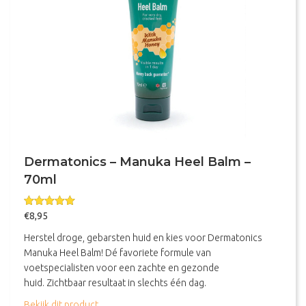
Dermatonics – Manuka Heel Balm –
70ml
Gewaardeerd
€
8,95
5.00
uit 5
Herstel droge, gebarsten huid en kies voor Dermatonics
Manuka Heel Balm! Dé favoriete formule van
voetspecialisten voor een zachte en gezonde
huid. Zichtbaar resultaat in slechts één dag.
about Dermatonics – Manuka Heel Balm – 70ml
Bekijk dit product