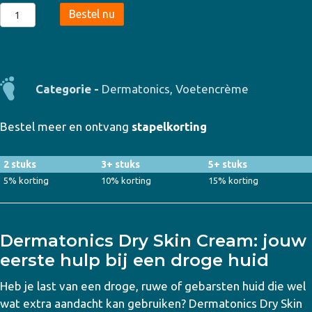
Dermatonics
Bestel nu
-
Dry
Skin
Cream
Categorie -
Dermatonics
,
Voetencrème
200ml
aantal
Bestel meer en ontvang
stapelkorting
2 stuks
3+ stuks
5+ stuks
5% korting
10% korting
15% korting
Dermatonics Dry Skin Cream: jouw
eerste hulp bij een droge huid
Heb je last van een droge, ruwe of gebarsten huid die wel
wat extra aandacht kan gebruiken? Dermatonics Dry Skin