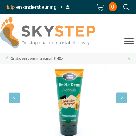
0
Hulp
en ondersteuning
•
Op werkdagen voor 15:00 besteld, dezelfde dag verz