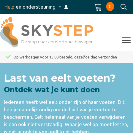
0
Hulp
en ondersteuning
•
Op werkdagen voor 15:00 besteld, dezelfde dag verzonden
Last van eelt voeten?
Ontdek wat je kunt doen
Iedereen heeft wel eelt onder zijn of haar voeten. Dit
heb je namelijk nodig om de huid van je voeten te
beschermen. Eelt helemaal van je voeten verwijderen
is dan ook niet verstandig. Waar je wel op moet letten,
is dat je ook te veel eelt kunt hebben.