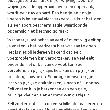
blootgesteld aan druk en/of wrijving. Door de
wrijving van de opperhuid over een oppervlak,
wordt eelt ruw en hard. Een beetje eelt op je
voeten is helemaal niet verkeerd. Je kunt het zien
als een soort beschermlaagje waardoor de
opperhuid niet beschadigd raakt.
Wanneer je last hebt van veel of overtollig eelt op
je voeten is het raadzaam hier wat aan te doen.
Het is niet bij iedereen bekend dat eelt
voetproblemen kan veroorzaken. Te veel eelt
onder de hiel of bal van de voet kan zeer
vervelend en pijnlijk zijn. Eelt kan dan pijnlijk en
branderig aanvoelen. Sommige mensen krijgen
last van pijnlijke drukplekken, kloven of likdoorns.
Eeltvoeten kun je herkennen aan een gele,
bruinige kleur en ziet er soms wat glazig uit.
Eeltvoeten ontstaan op verschillende manieren en
naast dat je eelt zelf kunt verwijderen, kun je ook