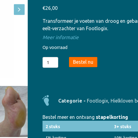
€
26,00
Transformeer je voeten van droog en gebar
eelt-verzachter van Footlogix.
Meer informatie
Op voorraad
Footlogix
Bestel nu
Professional
Callus
Softener
aantal
Categorie -
Footlogix
,
Hielkloven 
Bestel meer en ontvang
stapelkorting
2 stuks
3+ stuks