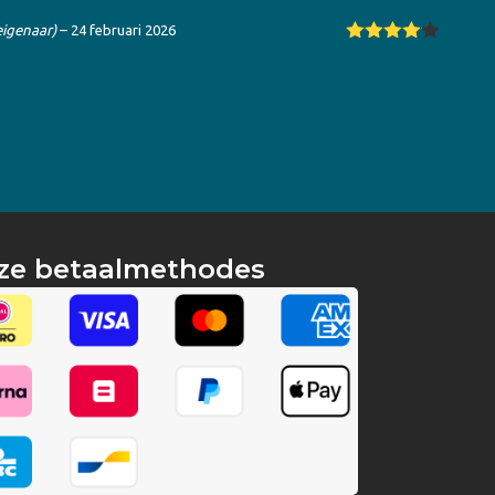
eigenaar)
–
24 februari 2026
Gewaarde
erd
4
uit
5
ze betaalmethodes