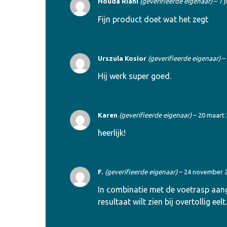
Houda Riahi
(geverifieerde eigenaar)
–
7 
Fijn product doet wat het zegt
Urszula Kosior
(geverifieerde eigenaar)
–
Hij werk super goed.
Karen
(geverifieerde eigenaar)
–
20 maart
heerlijk!
F.
(geverifieerde eigenaar)
–
24 november 
In combinatie met de voetrasp aang
resultaat wilt zien bij overtollig eelt.