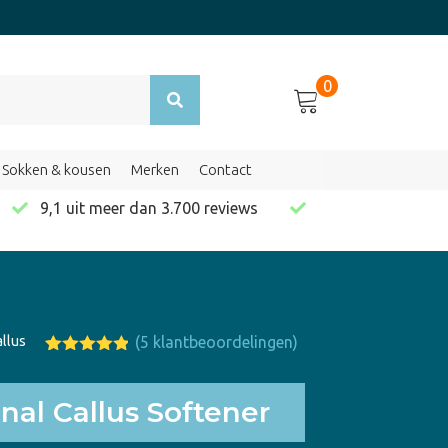
0
Sokken & kousen
Merken
Contact
en
9,1 uit meer dan 3.700 reviews
allus
(
5
klantbeoordelingen)
Gewaardeer
5
d
4.80
op
5
nal Callus Softener
gebaseerd
op
klant
waarderinge