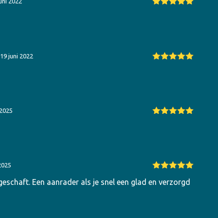
juni 2022
Gewaardeerd
5
uit 5
19 juni 2022
Gewaardeerd
5
uit 5
 2025
Gewaardeerd
5
uit 5
2025
Gewaardeerd
eschaft. Een aanrader als je snel een glad en verzorgd
5
uit 5