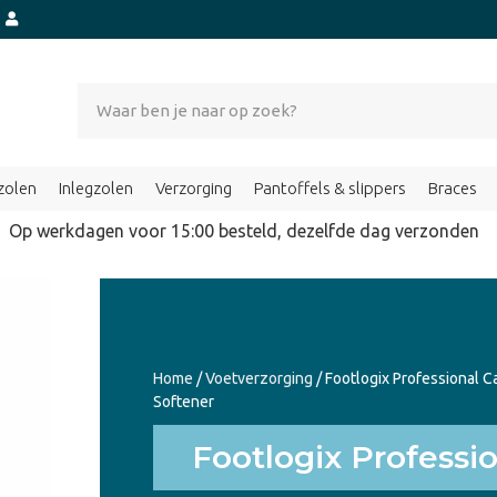
t
zolen
Inlegzolen
Verzorging
Pantoffels & slippers
Braces
Op werkdagen voor 15:00 besteld, dezelfde dag verzond
Home
/
Voetverzorging
/ Footlogix Professional C
Softener
Footlogix Professio