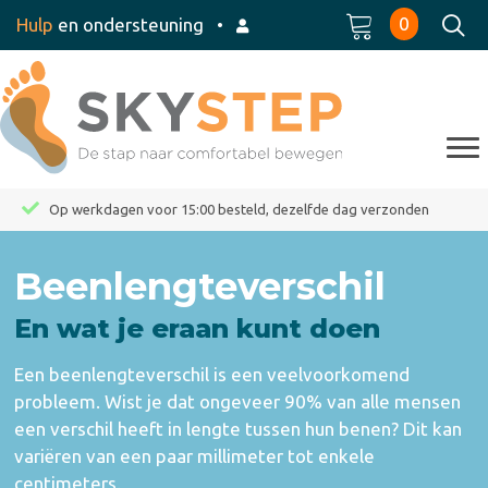
0
Hulp
en ondersteuning
•
Op werkdagen voor 15:00 besteld, dezelfde dag verzonden
Beenlengteverschil
En wat je eraan kunt doen
Een beenlengteverschil is een veelvoorkomend
probleem. Wist je dat ongeveer 90% van alle mensen
een verschil heeft in lengte tussen hun benen? Dit kan
variëren van een paar millimeter tot enkele
centimeters.