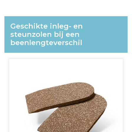
Geschikte inleg- en
steunzolen bij een
beenlengteverschil