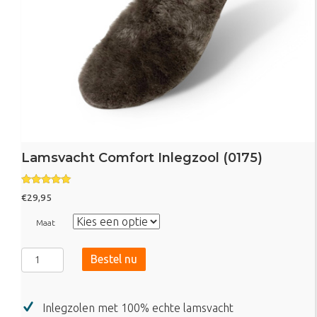
Lamsvacht Comfort Inlegzool (0175)
Gewaardeer
€
29,95
d
4.80
uit 5
Maat
Lamsvacht
Bestel nu
Comfort
Inlegzool
(0175)
Inlegzolen met 100% echte lamsvacht