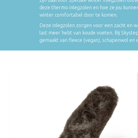
deze thermo inlegzolen en hoe ze jou kunne
winter comfortabel door te komen.
Deze inlegzolen zorgen voor een zacht en w
last meer hebt van koude voeten. Bij Skystep
gemaakt van fleece (vegan), schapenwol en 