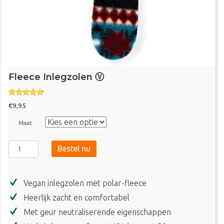
Fleece Inlegzolen Ⓥ
Gewaardeer
€
9,95
d
4.60
uit 5
Maat
Fleece
Bestel nu
Inlegzolen
Ⓥ
aantal
Vegan inlegzolen met polar-fleece
Heerlijk zacht en comfortabel
Met geur neutraliserende eigenschappen