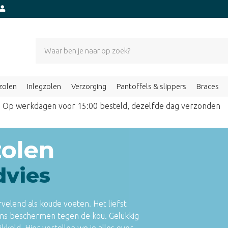
zolen
Inlegzolen
Verzorging
Pantoffels & slippers
Braces
Op werkdagen voor 15:00 besteld, dezelfde dag verzond
zolen
dvies
rvelend als
koude voeten
. Het liefst
ns beschermen tegen de kou. Gelukkig
kkeld. Hier vertellen we je alles over