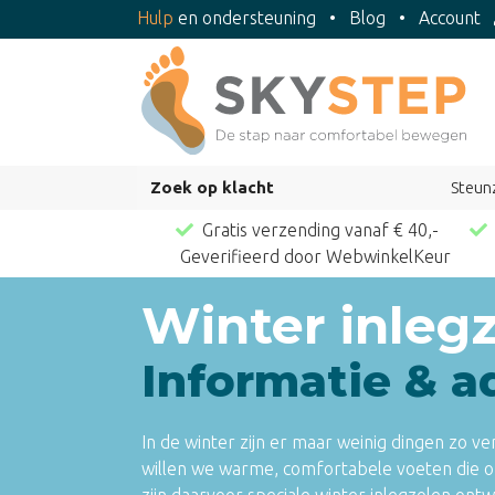
Hulp
en ondersteuning
•
Blog
•
Account
Zoek op klacht
Steun
Gratis verzending vanaf € 40,-
Geverifieerd door WebwinkelKeur
Winter inleg
Informatie & a
In de winter zijn er maar weinig dingen zo ve
willen we warme, comfortabele voeten die o
zijn daarvoor speciale winter inlegzolen ontwi