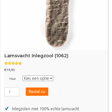
Lamsvacht Inlegzool (1062)
Gewaardeer
€
19,95
d
4.67
uit 5
Maat
Lamsvacht
Bestel nu
Inlegzool
(1062)
aantal
Inlegzolen met 100% echte lamsvacht