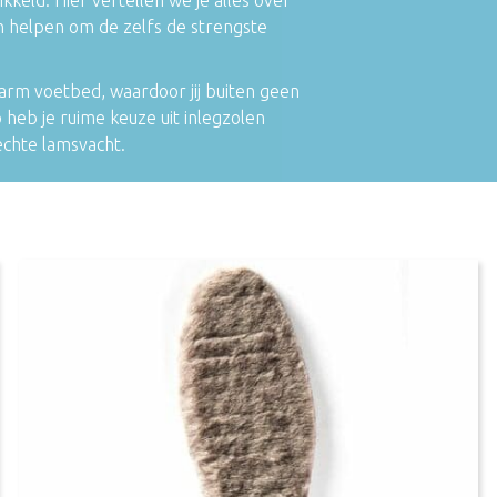
n helpen om de zelfs de strengste
arm voetbed, waardoor jij buiten geen
 heb je ruime keuze uit inlegzolen
echte lamsvacht.