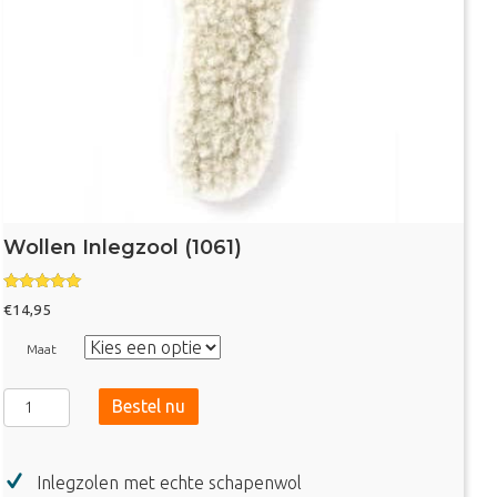
Wollen Inlegzool (1061)
Gewaardeer
€
14,95
d
4.86
uit 5
Maat
Wollen
Bestel nu
Inlegzool
(1061)
aantal
Inlegzolen met echte schapenwol