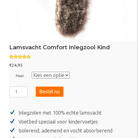
Lamsvacht Comfort Inlegzool Kind
Gewaardeerd
€
24,95
5.00
uit 5
Maat
Lamsvacht
Bestel nu
Comfort
Inlegzool
Kind
Inlegzolen met 100% echte lamsvacht
aantal
Voetbed speciaal voor kindervoetjes
Isolerend, ademend en vocht absorberend