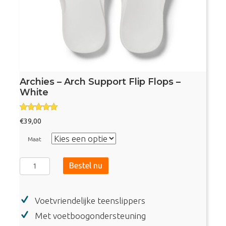
Archies – Arch Support Flip Flops –
White
Gewaardee
€
39,00
rd
4.75
uit 5
Maat
Archies
Bestel nu
-
Arch
Voetvriendelijke teenslippers
Support
Flip
Met voetboogondersteuning