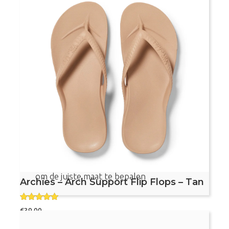
uit 5
Maat
Archies
Bestel nu
-
Arch
Support
Flip
Flops
-
Voetvriendelijke teenslippers
Olive
Met voetboogondersteuning
aantal
Aanbevolen door podotherapeuten
Dit product valt vrij klein, bekijk de maattabel
om de juiste maat te bepalen
Archies – Arch Support Flip Flops – Tan
Gewaardeer
€
39,00
d
5.00
uit 5
Maat