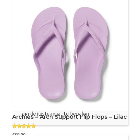
5.00
uit 5
Maat
Archies
Bestel nu
-
Arch
Support
Flip
Flops
-
Voetvriendelijke teenslippers
Lemon
Met voetboogondersteuning
aantal
Aanbevolen door podotherapeuten
Dit product valt vrij klein, bekijk de maattabel
om de juiste maat te bepalen
Archies – Arch Support Flip Flops – Lilac
Gewaardeer
€
39,00
d