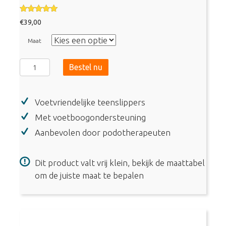
Gewaardeer
€
39,00
d
5.00
uit 5
Maat
Archies
Bestel nu
-
Arch
Voetvriendelijke teenslippers
Support
Flip
Met voetboogondersteuning
Flops
Aanbevolen door podotherapeuten
-
Sky
Dit product valt vrij klein, bekijk de maattabel
Blue
om de juiste maat te bepalen
aantal