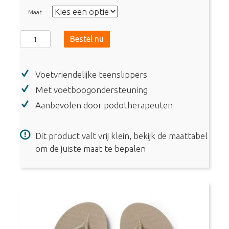
4.67
uit 5
Maat
Archies
Bestel nu
-
Arch
Voetvriendelijke teenslippers
Support
Flip
Met voetboogondersteuning
Flops
Aanbevolen door podotherapeuten
-
Black
Dit product valt vrij klein, bekijk de maattabel
aantal
om de juiste maat te bepalen