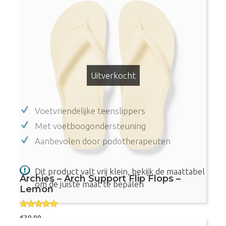
Archies
Bestel nu
-
Arch
Support
Flip
Uitverkocht
Flops
-
Voetvriendelijke teenslippers
Tan
aantal
Met voetboogondersteuning
Aanbevolen door podotherapeuten
Dit product valt vrij klein, bekijk de maattabel
Archies – Arch Support Flip Flops –
om de juiste maat te bepalen
Lemon
Gewaardeer
€
39,00
d