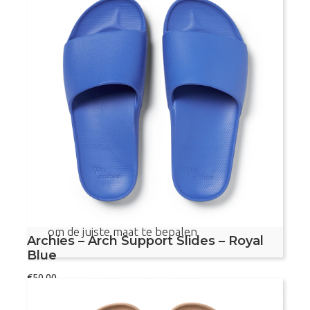
Archies
Bestel nu
–
Arch
Support
Slides
–
Voetvriendelijke slippers
Brown
aantal
Met voetboogondersteuning
Aanbevolen door podotherapeuten
Dit product valt vrij klein, bekijk de maattabel
om de juiste maat te bepalen
Archies – Arch Support Slides – Royal
Blue
€
50,00
Maat