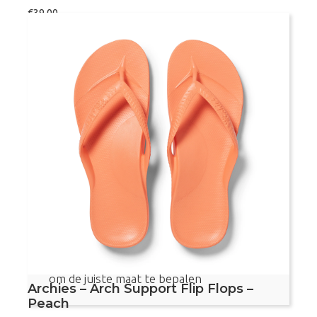
€
39,00
Maat
Archies
Bestel nu
–
Arch
Support
Flip
Flops
Voetvriendelijke teenslippers
–
Royal
Met voetboogondersteuning
Blue
Aanbevolen door podotherapeuten
aantal
Dit product valt vrij klein, bekijk de maattabel
om de juiste maat te bepalen
Archies – Arch Support Flip Flops –
Peach