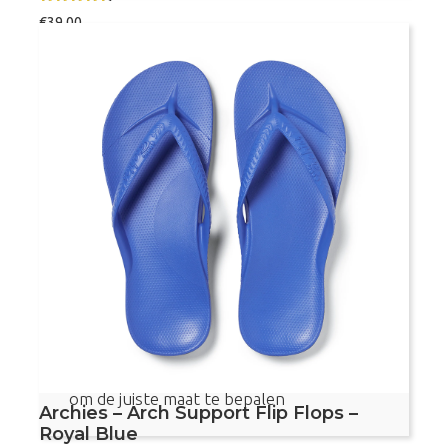
Gewaarde
€
39,00
erd
4.40
uit 5
Maat
Archies
Bestel nu
-
Arch
Support
Flip
Flops
Voetvriendelijke teenslippers
-
Brown
Met voetboogondersteuning
aantal
Aanbevolen door podotherapeuten
Dit product valt vrij klein, bekijk de maattabel
om de juiste maat te bepalen
Archies – Arch Support Flip Flops –
Royal Blue