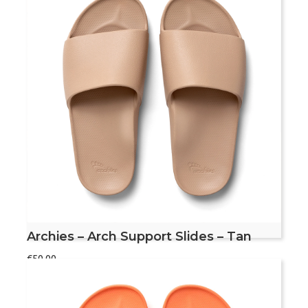
Archies
Bestel nu
–
Arch
Support
Slides
–
Voetvriendelijke slippers
Royal
Met voetboogondersteuning
Blue
Aanbevolen door podotherapeuten
aantal
Dit product valt vrij klein, bekijk de maattabel
om de juiste maat te bepalen
Archies – Arch Support Slides – Tan
€
50,00
Maat