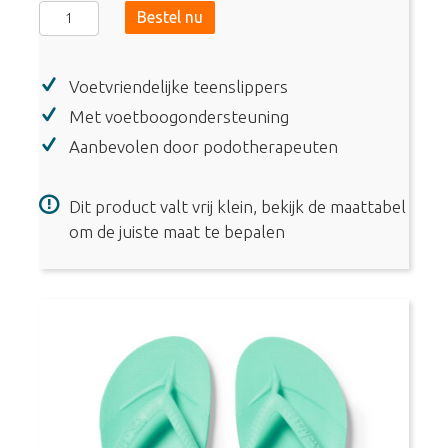
Archies
Bestel nu
-
Arch
Voetvriendelijke teenslippers
Support
Flip
Met voetboogondersteuning
Flops
Aanbevolen door podotherapeuten
-
Taupe
Dit product valt vrij klein, bekijk de maattabel
aantal
om de juiste maat te bepalen