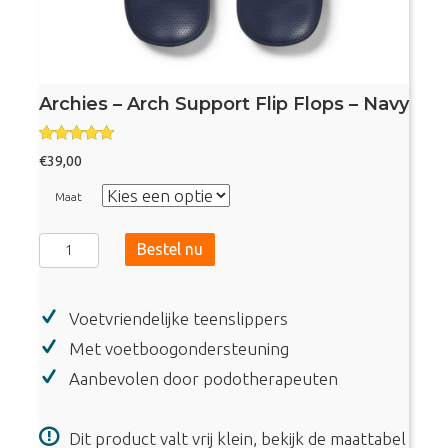
Archies – Arch Support Flip Flops – Navy
Gewaardeer
€
39,00
d
4.90
uit 5
Maat
Archies
Bestel nu
-
Arch
Voetvriendelijke teenslippers
Support
Flip
Met voetboogondersteuning
Flops
Aanbevolen door podotherapeuten
-
Navy
Dit product valt vrij klein, bekijk de maattabel
aantal