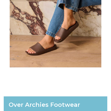
–
Arch
Support
Slides
–
Peach
aantal
Over Archies Footwear