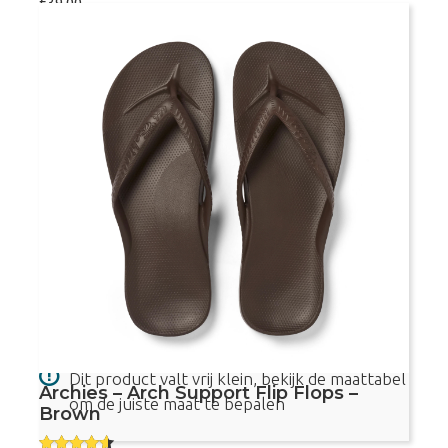
€
39,00
eerd
4.00
uit 5
Maat
Archies
Bestel nu
-
Arch
Support
Flip
Flops
-
Voetvriendelijke teenslippers
Charcoal
aantal
Met voetboogondersteuning
Aanbevolen door podotherapeuten
Dit product valt vrij klein, bekijk de maattabel
Archies – Arch Support Flip Flops –
om de juiste maat te bepalen
Brown