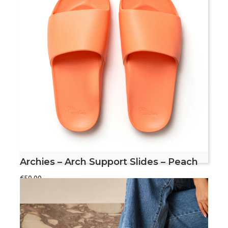
Archies
Bestel nu
–
Arch
Support
Slides
–
Voetvriendelijke slippers
Tan
Met voetboogondersteuning
aantal
Aanbevolen door podotherapeuten
Dit product valt vrij klein, bekijk de maattabel
om de juiste maat te bepalen
Archies – Arch Support Slides – Peach
€
50,00
Maat
Archies
Bestel nu