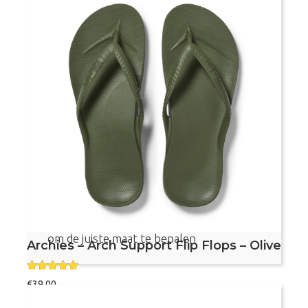
Voetvriendelijke teenslippers
Met voetboogondersteuning
Aanbevolen door podotherapeuten
Dit product valt vrij klein, bekijk de maattabel
om de juiste maat te bepalen
Archies – Arch Support Flip Flops – Olive
Gewaardeer
€
39,00
d
4.78