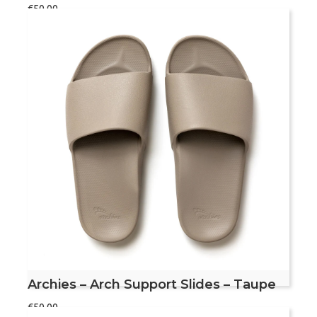
Gewaardee
€
50,00
rd
4.50
uit 5
Maat
Archies
Bestel nu
-
Arch
Support
Slides
-
Voetvriendelijke slippers
Black
Met voetboogondersteuning
aantal
Aanbevolen door podotherapeuten
Dit product valt vrij klein, bekijk de maattabel
om de juiste maat te bepalen
Archies – Arch Support Slides – Taupe
€
50,00