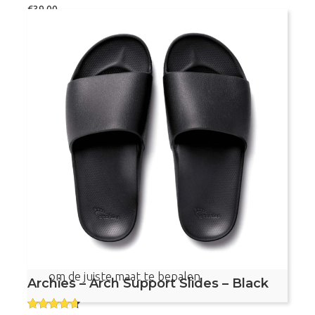
€
39,00
Maat
Archies
Bestel nu
–
Arch
Support
Flip
Flops
–
Voetvriendelijke slippers
Peach
Met voetboogondersteuning
aantal
Aanbevolen door podotherapeuten
Dit product valt vrij klein, bekijk de maattabel
om de juiste maat te bepalen
Archies – Arch Support Slides – Black