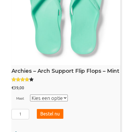
Archies – Arch Support Flip Flops – Mint
Gewaard
€
39,00
eerd
3.75
uit 5
Maat
Archies
Bestel nu
-
Arch