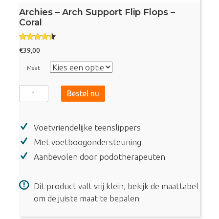
Archies – Arch Support Flip Flops –
Coral
Gewaarde
€
39,00
erd
4.33
uit 5
Maat
Archies
Bestel nu
-
Arch
Voetvriendelijke teenslippers
Support
Flip
Met voetboogondersteuning
Flops
Aanbevolen door podotherapeuten
-
Coral
Dit product valt vrij klein, bekijk de maattabel
aantal
om de juiste maat te bepalen