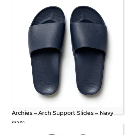
5.00
uit 5
Maat
Archies
Bestel nu
–
Arch
Support
Slides
–
Voetvriendelijke slippers
Olive
Met voetboogondersteuning
aantal
Aanbevolen door podotherapeuten
Dit product valt vrij klein, bekijk de maattabel
om de juiste maat te bepalen
Archies – Arch Support Slides – Navy
€
50,00
Maat