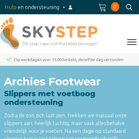
0
Hulp
en ondersteuning
•
Op werkdagen voor 15:00 besteld, dezelfde dag verzonden
Archies Footwear
Slippers met voetboog
ondersteuning
Zodra de zon zich laat zien, trekken we massaal onze
slippers aan, heerlijk luchtig, maar vaak allesbehalve
vriendelijk voor je voeten. Na een dagje op standaard
slippers kun je last krijgen van vermoeide of zelfs