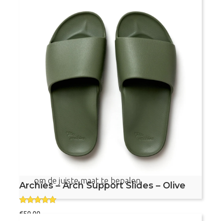
Maat
Archies
Bestel nu
–
Arch
Support
Slides
–
Taupe
Voetvriendelijke slippers
aantal
Met voetboogondersteuning
Aanbevolen door podotherapeuten
Dit product valt vrij klein, bekijk de maattabel
om de juiste maat te bepalen
Archies – Arch Support Slides – Olive
Gewaardeer
€
50,00
d