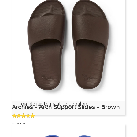
Archies
Bestel nu
–
Arch
Support
Slides
–
Navy
Voetvriendelijke slippers
aantal
Met voetboogondersteuning
Aanbevolen door podotherapeuten
Dit product valt vrij klein, bekijk de maattabel
om de juiste maat te bepalen
Archies – Arch Support Slides – Brown
Gewaardeer
€
50,00
d
5.00
uit 5
Maat