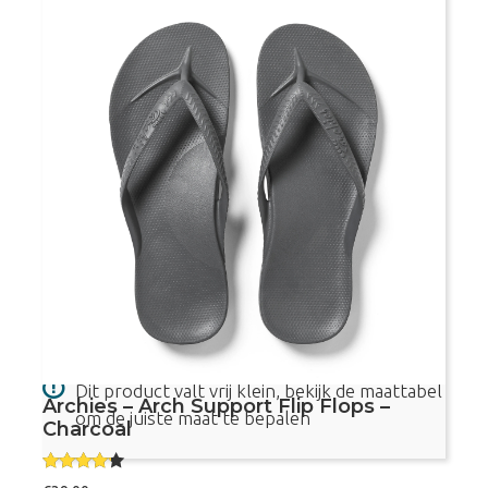
5.00
uit 5
Maat
Archies
Bestel nu
-
Arch
Support
Flip
Flops
-
Voetvriendelijke teenslippers
Lilac
aantal
Met voetboogondersteuning
Aanbevolen door podotherapeuten
Dit product valt vrij klein, bekijk de maattabel
Archies – Arch Support Flip Flops –
om de juiste maat te bepalen
Charcoal
Gewaard