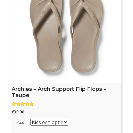
Archies – Arch Support Flip Flops –
Taupe
Gewaardeer
€
39,00
d
5.00
uit 5
Maat