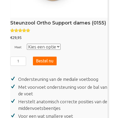
Steunzool Ortho Support dames (0155)
Gewaardee
€
29,95
rd
4.75
uit 5
Maat
Steunzool
Bestel nu
Ortho
Support
Ondersteuning van de mediale voetboog
dames
(0155)
Met voorvoet ondersteuning voor de bal van
aantal
de voet
Herstelt anatomisch correcte posities van de
middenvoetsbeentjes
Voor een wat smallere voet