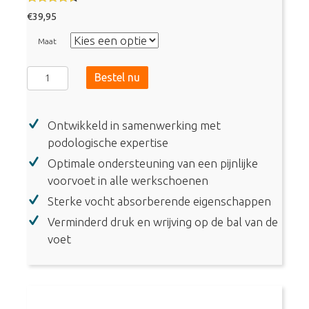
Gewaarde
€
39,95
erd
4.33
uit 5
Maat
Metatarsalgia
Bestel nu
Insoles
Work
Ontwikkeld in samenwerking met
(7086)
podologische expertise
aantal
Optimale ondersteuning van een pijnlijke
voorvoet in alle werkschoenen
Sterke vocht absorberende eigenschappen
Verminderd druk en wrijving op de bal van de
voet