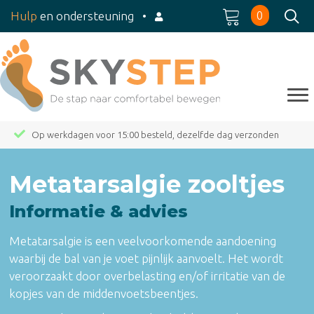
0
Hulp
en ondersteuning
•
Op werkdagen voor 15:00 besteld, dezelfde dag verzonden
Metatarsalgie zooltjes
Informatie & advies
Metatarsalgie is een veelvoorkomende aandoening
waarbij de bal van je voet pijnlijk aanvoelt. Het wordt
veroorzaakt door overbelasting en/of irritatie van de
kopjes van de middenvoetsbeentjes.