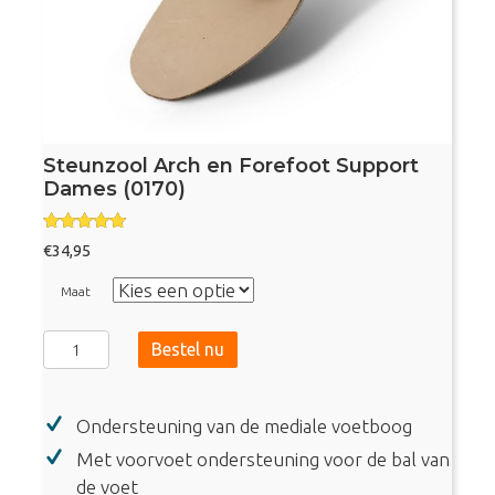
Steunzool Arch en Forefoot Support
Dames (0170)
Gewaardeer
€
34,95
d
5.00
uit 5
Maat
Steunzool
Bestel nu
Arch
en
Ondersteuning van de mediale voetboog
Forefoot
Support
Met voorvoet ondersteuning voor de bal van
Dames
de voet