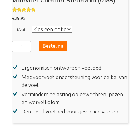
Voorvoet Comfort Steunzool (0185)
Gewaardee
€
29,95
rd
4.67
uit 5
Maat
Voorvoet
Bestel nu
Comfort
Steunzool
Ergonomisch ontworpen voetbed
(0185)
aantal
Met voorvoet ondersteuning voor de bal van
de voet
Vermindert belasting op gewrichten, pezen
en wervelkolom
Dempend voetbed voor gevoelige voeten