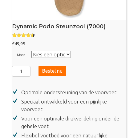
Dynamic Podo Steunzool (7000)
Gewaarde
€
49,95
erd
4.40
uit 5
Maat
Dynamic
Bestel nu
Podo
Steunzool
Optimale ondersteuning van de voorvoet
(7000)
aantal
Speciaal ontwikkeld voor een pijnlijke
voorvoet
Voor een optimale drukverdeling onder de
gehele voet
Flexibel voetbed voor een natuurlijke