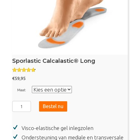
Sporlastic Calcalastic® Long
Gewaardee
€
59,95
rd
4.57
uit 5
Maat
Sporlastic
Bestel nu
Calcalastic®
Long
Visco-elastische gel inlegzolen
aantal
Ondersteuning van mediale en transversale