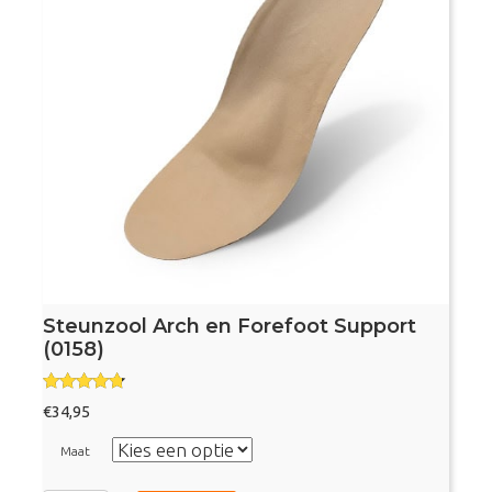
Steunzool Arch en Forefoot Support
(0158)
Gewaardee
€
34,95
rd
4.56
uit 5
Maat