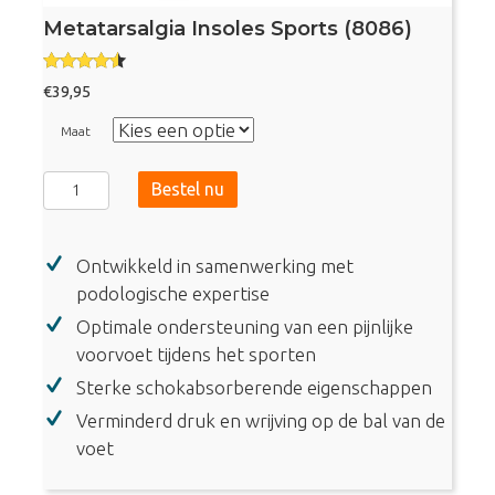
Metatarsalgia Insoles Sports (8086)
Gewaarde
€
39,95
erd
4.29
uit 5
Maat
Metatarsalgia
Bestel nu
Insoles
Sports
Ontwikkeld in samenwerking met
(8086)
podologische expertise
aantal
Optimale ondersteuning van een pijnlijke
voorvoet tijdens het sporten
Sterke schokabsorberende eigenschappen
Verminderd druk en wrijving op de bal van de
voet