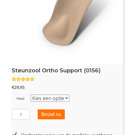
Steunzool Ortho Support (0156)
Gewaardee
€
29,95
rd
4.74
uit 5
Maat
Steunzool
Bestel nu
Ortho
Support