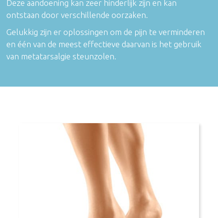
Deze aandoening kan zeer hinderlijk zijn en kan
ontstaan door verschillende oorzaken.
Gelukkig zijn er oplossingen om de pijn te verminderen
en één van de meest effectieve daarvan is het gebruik
van metatarsalgie steunzolen.