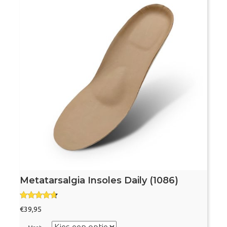
Metatarsalgia Insoles Daily (1086)
Gewaardee
€
39,95
rd
4.50
uit 5