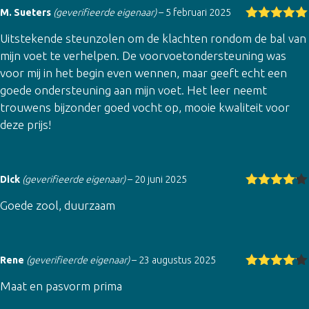
M. Sueters
(geverifieerde eigenaar)
–
5 februari 2025
Gewaardeer
Uitstekende steunzolen om de klachten rondom de bal van
d
5
uit 5
mijn voet te verhelpen. De voorvoetondersteuning was
voor mij in het begin even wennen, maar geeft echt een
goede ondersteuning aan mijn voet. Het leer neemt
trouwens bijzonder goed vocht op, mooie kwaliteit voor
deze prijs!
Dick
(geverifieerde eigenaar)
–
20 juni 2025
Gewaarde
Goede zool, duurzaam
erd
4
uit
5
Rene
(geverifieerde eigenaar)
–
23 augustus 2025
Gewaarde
Maat en pasvorm prima
erd
4
uit
5