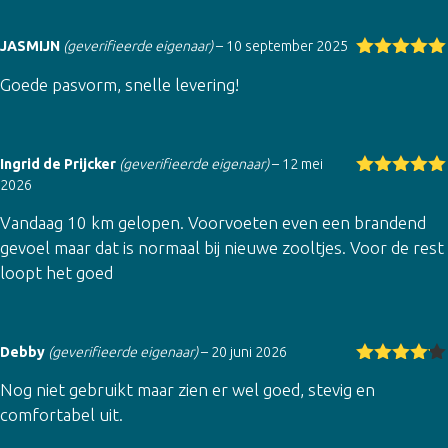
JASMIJN
(geverifieerde eigenaar)
–
10 september 2025
Gewaardeer
Goede pasvorm, snelle levering!
d
5
uit 5
Ingrid de Prijcker
(geverifieerde eigenaar)
–
12 mei
2026
Gewaardeer
d
5
uit 5
Vandaag 10 km gelopen. Voorvoeten even een brandend
gevoel maar dat is normaal bij nieuwe zooltjes. Voor de rest
loopt het goed
Debby
(geverifieerde eigenaar)
–
20 juni 2026
Gewaarde
Nog niet gebruikt maar zien er wel goed, stevig en
erd
4
uit
5
comfortabel uit.