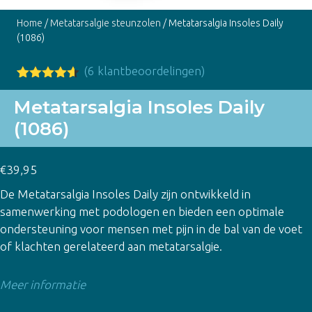
Home
/
Metatarsalgie steunzolen
/ Metatarsalgia Insoles Daily
(1086)
(
6
klantbeoordelingen)
Gewaardee
6
rd
4.50
op
Metatarsalgia Insoles Daily
5
(1086)
gebaseer
d op
klant
waardering
en
€
39,95
De Metatarsalgia Insoles Daily zijn ontwikkeld in
samenwerking met podologen en bieden een optimale
ondersteuning voor mensen met pijn in de bal van de voet
of klachten gerelateerd aan metatarsalgie.
Meer informatie