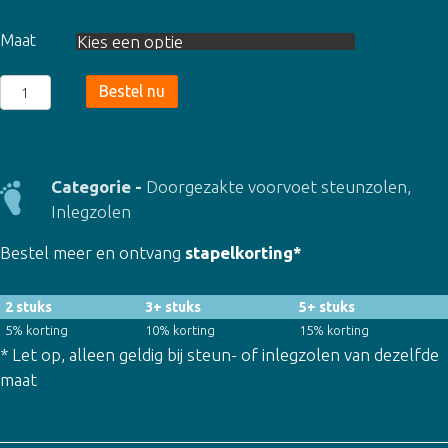
Maat
Metatarsalgia
Bestel nu
Insoles
Daily
(1086)
aantal
Categorie -
Doorgezakte voorvoet steunzolen
,
Inlegzolen
Bestel meer en ontvang
stapelkorting*
2 stuks
3+ stuks
5+ stuks
5% korting
10% korting
15% korting
* Let op, alleen geldig bij steun- of inlegzolen van dezelfde
maat