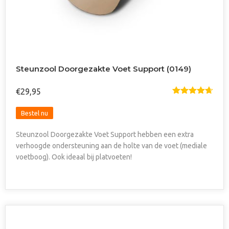
Steunzool Doorgezakte Voet Support (0149)
€
29,95
Gewaardee
rd
4.67
uit
Dit
5
Bestel nu
product
Steunzool Doorgezakte Voet Support hebben een extra
heeft
verhoogde ondersteuning aan de holte van de voet (mediale
meerdere
voetboog). Ook ideaal bij platvoeten!
variaties.
Deze
optie
kan
gekozen
worden
op