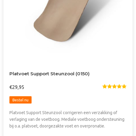
Platvoet Support Steunzool (0150)
€
29,95
Gewaardeer
d
4.91
uit
Dit
5
Bestel nu
product
Platvoet Support Steunzool corrigeren een verzakking of
heeft
verlaging van de voetboog. Mediale voetboog ondersteuning
meerdere
bij o.a. platvoet, doorgezakte voet en overpronatie.
variaties.
Deze