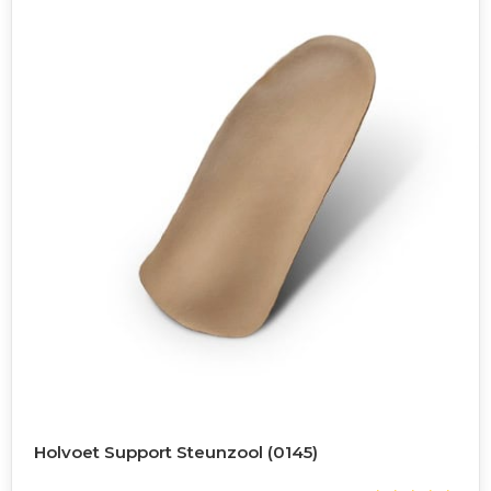
de
productpagina
Holvoet Support Steunzool (0145)