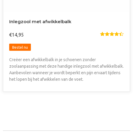
Inlegzool met afwikkelbalk
€
14,95
Gewaardee
rd
4.44
Dit
uit 5
Bestel nu
product
Creëer een afwikkelbalk in je schoenen zonder
heeft
zoolaanpassing met deze handige inlegzool met afwikkelbalk.
meerdere
Aanbevolen wanneer je wordt beperkt en pijn ervaart tijdens
variaties.
het lopen bij het afwikkelen van de voet.
Deze
optie
kan
gekozen
worden
op
de
productpagina