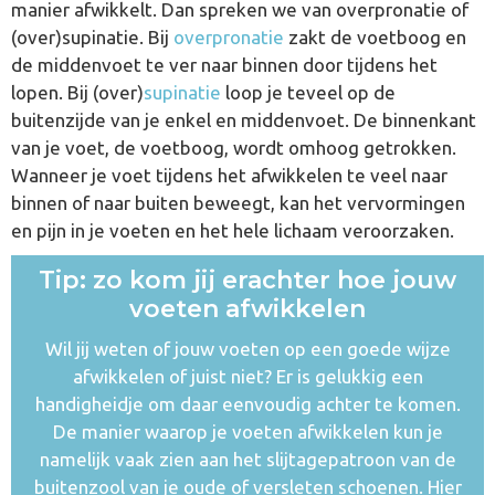
manier afwikkelt. Dan spreken we van overpronatie of
(over)supinatie. Bij
overpronatie
zakt de voetboog en
de middenvoet te ver naar binnen door tijdens het
lopen. Bij (over)
supinatie
loop je teveel op de
buitenzijde van je enkel en middenvoet. De binnenkant
van je voet, de voetboog, wordt omhoog getrokken.
Wanneer je voet tijdens het afwikkelen te veel naar
binnen of naar buiten beweegt, kan het vervormingen
en pijn in je voeten en het hele lichaam veroorzaken.
Tip: zo kom jij erachter hoe jouw
voeten afwikkelen
Wil jij weten of jouw voeten op een goede wijze
afwikkelen of juist niet? Er is gelukkig een
handigheidje om daar eenvoudig achter te komen.
De manier waarop je voeten afwikkelen kun je
namelijk vaak zien aan het slijtagepatroon van de
buitenzool van je oude of versleten schoenen. Hier