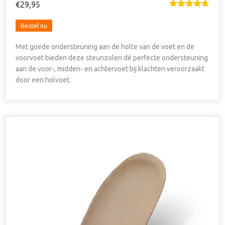
€
29,95
Gewaardee
rd
4.67
uit
Dit
5
Bestel nu
product
Met goede ondersteuning aan de holte van de voet en de
heeft
voorvoet bieden deze steunzolen dé perfecte ondersteuning
meerdere
aan de voor-, midden- en achtervoet bij klachten veroorzaakt
variaties.
door een holvoet.
Deze
optie
kan
gekozen
worden
op
de
productpagina