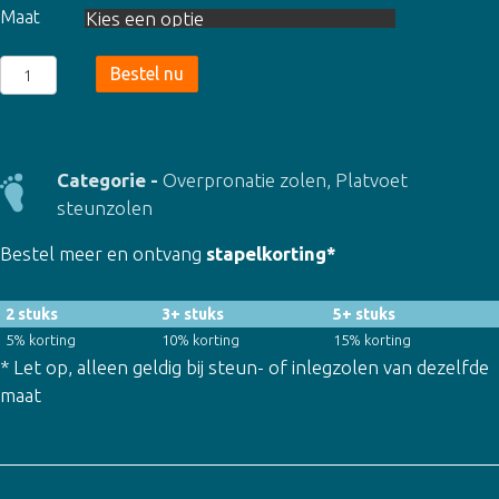
Maat
Steunzool
Bestel nu
Doorgezakte
Voet
Support
(0149)
Categorie -
Overpronatie zolen
,
Platvoet
aantal
steunzolen
Bestel meer en ontvang
stapelkorting*
2 stuks
3+ stuks
5+ stuks
5% korting
10% korting
15% korting
* Let op, alleen geldig bij steun- of inlegzolen van dezelfde
maat