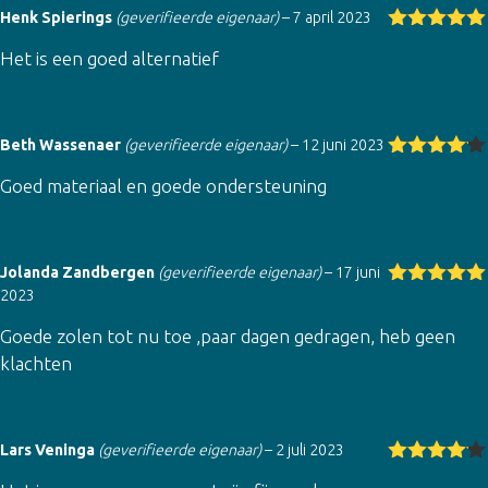
Henk Spierings
(geverifieerde eigenaar)
–
7 april 2023
Gewaardeer
Het is een goed alternatief
d
5
uit 5
Beth Wassenaer
(geverifieerde eigenaar)
–
12 juni 2023
Gewaarde
Goed materiaal en goede ondersteuning
erd
4
uit
5
Jolanda Zandbergen
(geverifieerde eigenaar)
–
17 juni
2023
Gewaardeer
d
5
uit 5
Goede zolen tot nu toe ,paar dagen gedragen, heb geen
klachten
Lars Veninga
(geverifieerde eigenaar)
–
2 juli 2023
Gewaarde