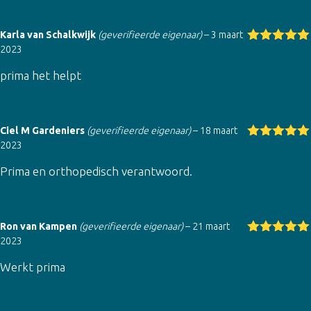
Karla van Schalkwijk
(geverifieerde eigenaar)
–
3 maart
2023
Gewaardeer
d
5
uit 5
prima het helpt
Ciel M Gardeniers
(geverifieerde eigenaar)
–
18 maart
2023
Gewaardeer
d
5
uit 5
Prima en orthopedisch verantwoord.
Ron van Kampen
(geverifieerde eigenaar)
–
21 maart
2023
Gewaardeer
d
5
uit 5
Werkt prima