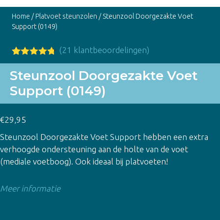
Home
/
Platvoet steunzolen
/ Steunzool Doorgezakte Voet
Support (0149)
(
21
klantbeoordelingen)
Gewaardeer
21
d
4.67
op
Steunzool Doorgezakte Voet
5
Support (0149)
gebaseerd
op
klant
waardering
en
€
29,95
Steunzool Doorgezakte Voet Support hebben een extra
verhoogde ondersteuning aan de holte van de voet
(mediale voetboog). Ook ideaal bij platvoeten!
Meer informatie