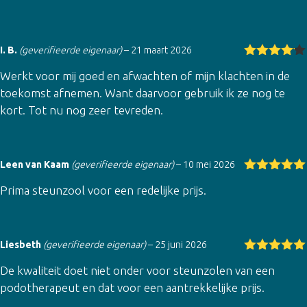
I. B.
(geverifieerde eigenaar)
–
21 maart 2026
Gewaarde
Werkt voor mij goed en afwachten of mijn klachten in de
erd
4
uit
5
toekomst afnemen. Want daarvoor gebruik ik ze nog te
kort. Tot nu nog zeer tevreden.
Leen van Kaam
(geverifieerde eigenaar)
–
10 mei 2026
Gewaardeer
Prima steunzool voor een redelijke prijs.
d
5
uit 5
Liesbeth
(geverifieerde eigenaar)
–
25 juni 2026
Gewaardeer
De kwaliteit doet niet onder voor steunzolen van een
d
5
uit 5
podotherapeut en dat voor een aantrekkelijke prijs.