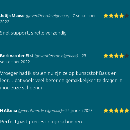
Jolijn Muuse
(geverifieerde eigenaar)
–
7 september
2022
Gewaarde
erd
4
uit
Snel support, snelle verzendig
5
Bert van der Elst
(geverifieerde eigenaar)
–
25
september 2022
Gewaarde
erd
4
uit
Vroeger had ik stalen nu zijn ze op kunststof Basis en
5
leer… dat voelt veel beter en gemakkelijker te dragen in
modieuze schoenen
H Altena
(geverifieerde eigenaar)
–
24 januari 2023
Gewaardeer
Perfect,past precies in mijn schoenen .
d
5
uit 5