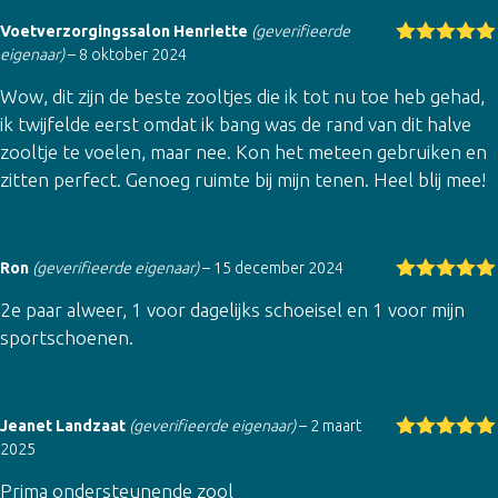
Voetverzorgingssalon Henriette
(geverifieerde
eigenaar)
–
8 oktober 2024
Gewaardeer
d
5
uit 5
Wow, dit zijn de beste zooltjes die ik tot nu toe heb gehad,
ik twijfelde eerst omdat ik bang was de rand van dit halve
zooltje te voelen, maar nee. Kon het meteen gebruiken en
zitten perfect. Genoeg ruimte bij mijn tenen. Heel blij mee!
Ron
(geverifieerde eigenaar)
–
15 december 2024
Gewaardeer
2e paar alweer, 1 voor dagelijks schoeisel en 1 voor mijn
d
5
uit 5
sportschoenen.
Jeanet Landzaat
(geverifieerde eigenaar)
–
2 maart
2025
Gewaardeer
d
5
uit 5
Prima ondersteunende zool