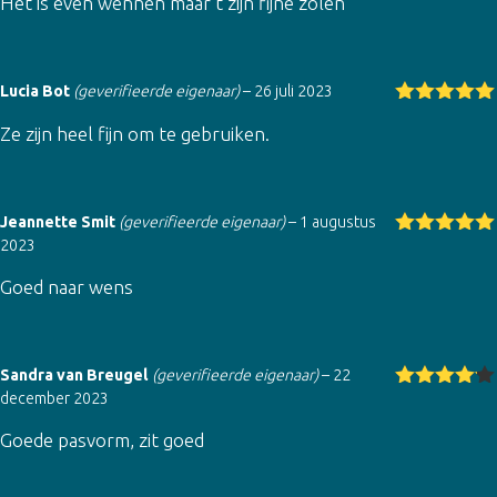
Het is even wennen maar t zijn fijne zolen
erd
4
uit
5
Lucia Bot
(geverifieerde eigenaar)
–
26 juli 2023
Gewaardeer
Ze zijn heel fijn om te gebruiken.
d
5
uit 5
Jeannette Smit
(geverifieerde eigenaar)
–
1 augustus
2023
Gewaardeer
d
5
uit 5
Goed naar wens
Sandra van Breugel
(geverifieerde eigenaar)
–
22
december 2023
Gewaarde
erd
4
uit
Goede pasvorm, zit goed
5