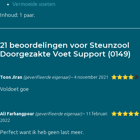
Vermoeide voeten
Inhoud: 1 paar.
21 beoordelingen voor
Steunzool
Doorgezakte Voet Support (0149)
Toon Jiran
(geverifieerde eigenaar)
–
4 november 2021
Gewaarde
Voldoet goe
erd
4
uit
5
Ali Farhangpour
(geverifieerde eigenaar)
–
11 februari
2022
Gewaardeer
d
5
uit 5
Perfect want ik heb geen last meer.