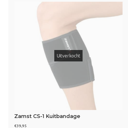
Calf
-
5
pack
aantal
Uitverkocht
Zamst CS-1 Kuitbandage
€
39,95