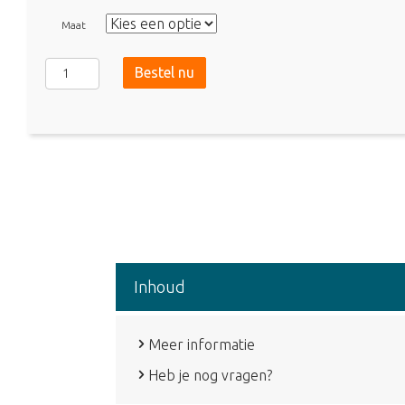
Maat
Zamst
Bestel nu
CS-
1
Kuitbandage
aantal
Inhoud
Meer informatie
Heb je nog vragen?