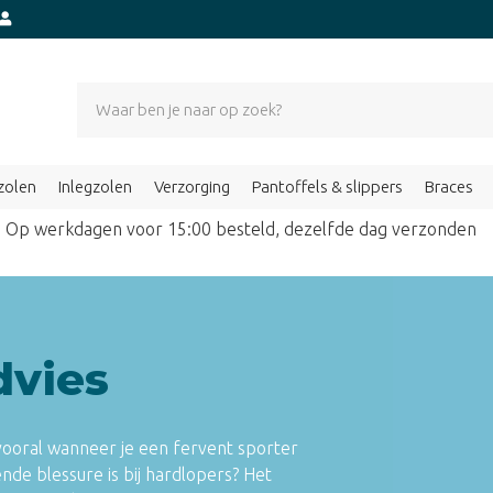
zolen
Inlegzolen
Verzorging
Pantoffels & slippers
Braces
Op werkdagen voor 15:00 besteld, dezelfde dag verzond
dvies
, vooral wanneer je een fervent sporter
de blessure is bij hardlopers? Het