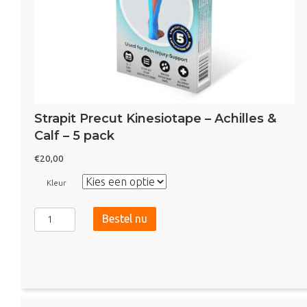
Strapit Precut Kinesiotape – Achilles &
Calf – 5 pack
€
20,00
Kleur
Strapit
Bestel nu
Precut
Kinesiotape
-
Achilles
&