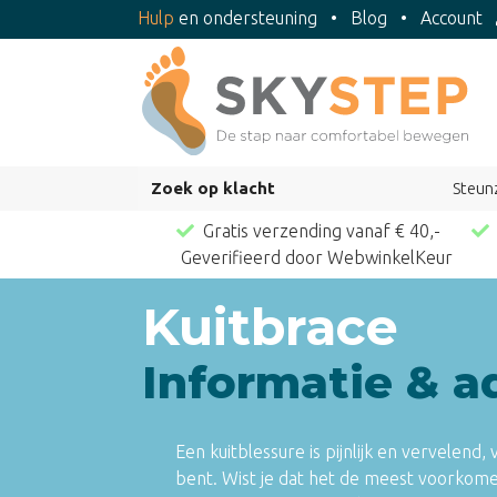
Hulp
en ondersteuning
•
Blog
•
Account
Zoek op klacht
Steun
Gratis verzending vanaf € 40,-
Geverifieerd door WebwinkelKeur
Kuitbrace
Informatie & a
Een kuitblessure is pijnlijk en vervelend
bent. Wist je dat het de meest voorkomen