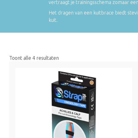
vertraagt je trainingsschema zomaar ee
Het dragen van een kuitbrace biedt stev
kuit.
Toont alle 4 resultaten