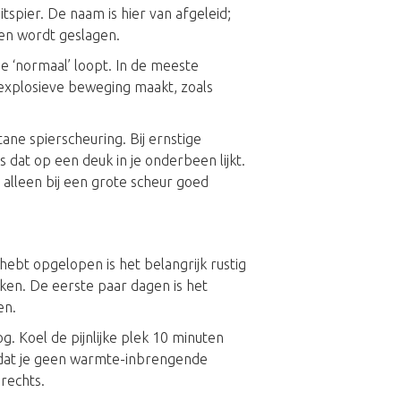
itspier. De naam is hier van afgeleid;
een wordt geslagen.
e ‘normaal’ loopt. In de meeste
explosieve beweging maakt, zoals
tane spierscheuring. Bij ernstige
ts dat op een deuk in je onderbeen lijkt.
 is alleen bij een grote scheur goed
hebt opgelopen is het belangrijk rustig
en. De eerste paar dagen is het
en.
. Koel de pijnlijke plek 10 minuten
p dat je geen warmte-inbrengende
erechts.