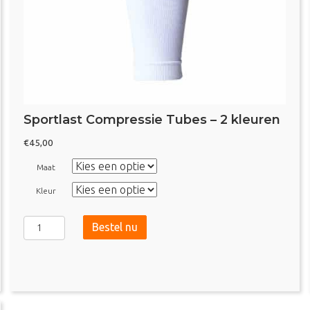
Sportlast Compressie Tubes – 2 kleuren
€
45,00
Maat
Kleur
Sportlast
Bestel nu
Compressie
Tubes
-
2
kleuren