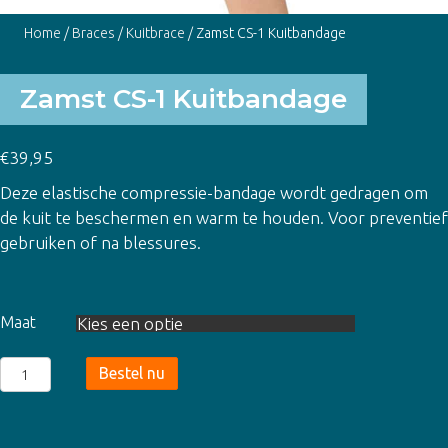
Home
/
Braces
/
Kuitbrace
/ Zamst CS-1 Kuitbandage
Zamst CS-1 Kuitbandage
€
39,95
Deze elastische compressie-bandage wordt gedragen om
de kuit te beschermen en warm te houden. Voor preventief
gebruiken of na blessures.
Maat
Zamst
Bestel nu
CS-
1
Kuitbandage