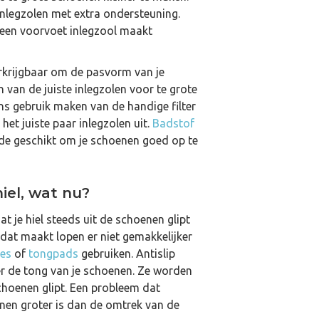
 inlegzolen met extra ondersteuning.
, een voorvoet inlegzool maakt
verkrijgbaar om de pasvorm van je
n van de juiste inlegzolen voor te grote
ns gebruik maken van de handige filter
 het juiste paar inlegzolen uit.
Badstof
ide geschikt om je schoenen goed op te
hiel, wat nu?
at je hiel steeds uit de schoenen glipt
n dat maakt lopen er niet gemakkelijker
jes
of
tongpads
gebruiken. Antislip
der de tong van je schoenen. Ze worden
schoenen glipt. Een probleem dat
nen groter is dan de omtrek van de