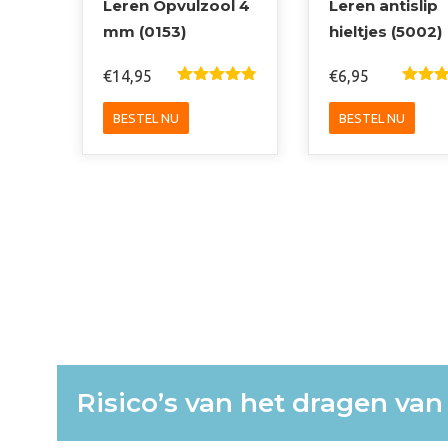
Leren Opvulzool 4
Leren antislip
mm (0153)
hieltjes (5002)
€
14,95
€
6,95
Gewaardeer
Gewaa
D
4.85
Uit
Rd
4.5
DIT
DIT
5
Uit 5
BESTEL NU
BESTEL NU
PRODUCT
PRO
HEEFT
HEEF
MEERDERE
MEER
VARIATIES.
VARIA
DEZE
DEZE
OPTIE
OPTI
KAN
KAN
GEKOZEN
GEKO
WORDEN
WOR
OP
OP
DE
DE
PRODUCTPAGINA
PROD
Risico’s van het dragen va