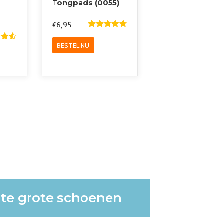
Tongpads (0055)
€
6,95
Gewaardee
Rd
4.67
DIT
rdee
Uit 5
BESTEL NU
2
PRODUCT
HEEFT
DUCT
MEERDERE
T
VARIATIES.
DERE
DEZE
TIES.
OPTIE
KAN
E
GEKOZEN
WORDEN
ZEN
OP
DEN
DE
PRODUCTPAGINA
UCTPAGINA
n te grote schoenen