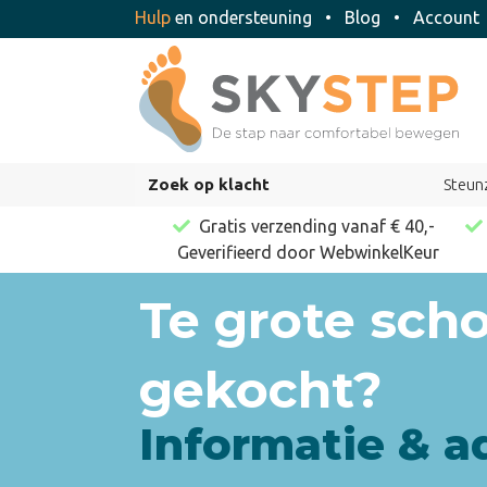
Hulp
en ondersteuning
•
Blog
•
Accoun
Zoek op klacht
Steun
Gratis verzending vanaf € 40,-
Geverifieerd door WebwinkelKeur
Te grote sch
gekocht?
Informatie & a