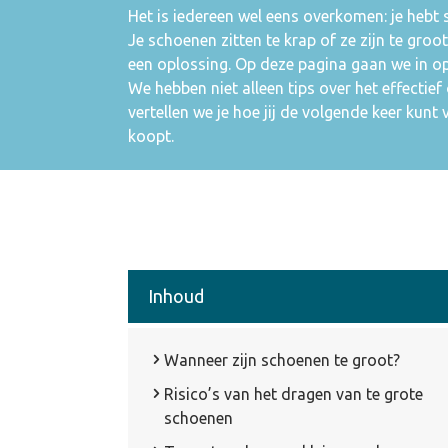
Het is iedereen wel eens overkomen: je hebt
Je schoenen zitten te krap of ze zijn te groo
een oplossing. Op deze pagina gaan we in op 
We hebben niet alleen tips over het effectie
vertellen we je hoe jij de volgende keer kun
koopt.
Inhoud
Wanneer zijn schoenen te groot?
Risico’s van het dragen van te grote
schoenen