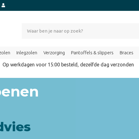
t
zolen
Inlegzolen
Verzorging
Pantoffels & slippers
Braces
Op werkdagen voor 15:00 besteld, dezelfde dag verzond
oenen
dvies