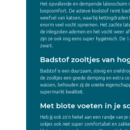
Het opvullende en dempende latexschuim me
loopcomfort. De actieve koolstof remt bact
weefsel van katoen, waarbij kettingdraden 
enorm veel vocht opnemen. Het zachte lat
de inlegzolen ademen en het vocht weer afv
zijn ze ook nog eens super hygiënisch. De
b
zwart.
Badstof zooltjes van hog
Badstof is een duurzaam, stevig en sneldro
de zooltjes een goede demping en extra com
wassen, behouden zij de unieke eigenschap
supermarkt kwaliteit.
Met blote voeten in je 
Heb jij ook zo’n hekel aan een randje van j
sokjes ook niet super comfortabel en zakke