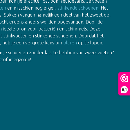
open kom je erachter dat ook niet ideaal is. Je voeten
ten
en misschien nog erger,
stinkende schoenen
. Het
. Sokken vangen namelijk een deel van het zweet op.
vocht ergens anders worden opgevangen. Door de
n ideale bron voor bacteriën en schimmels. Deze
tot stinkvoeten en stinkende schoenen. Doordat het
d, heb je een vergrote kans om
blaren
op te lopen.
 in je schoenen zonder last te hebben van zweetvoeten?
tof inlegzolen!
9,1