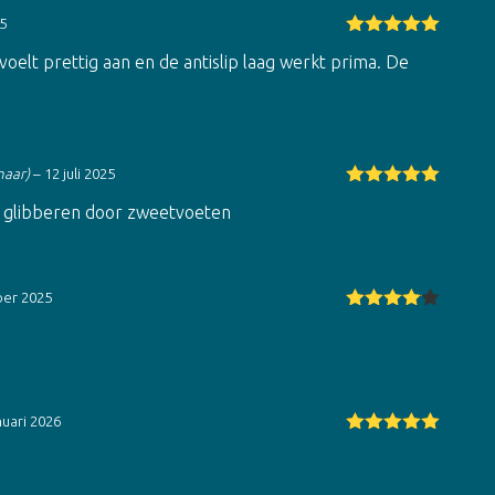
25
Gewaardeerd
oelt prettig aan en de antislip laag werkt prima. De
5
uit 5
naar)
–
12 juli 2025
Gewaardeerd
an glibberen door zweetvoeten
5
uit 5
er 2025
Gewaarde
erd
4
uit
5
nuari 2026
Gewaardeerd
5
uit 5