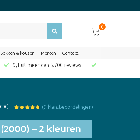
0
Sokken & kousen
Merken
Contact
en
9,1 uit meer dan 3.700 reviews
2000) –
(
9
klantbeoordelingen)
Gewaardeer
9
d
4.67
op
5
(2000) – 2 kleuren
gebaseerd
op
klant
waarderinge