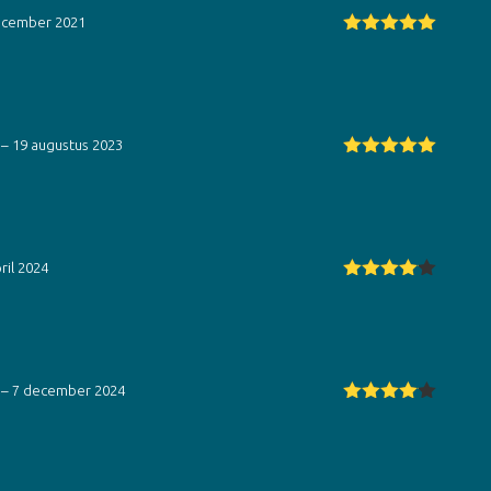
ecember 2021
Gewaardeerd
5
uit 5
–
19 augustus 2023
Gewaardeerd
5
uit 5
ril 2024
Gewaarde
erd
4
uit
5
–
7 december 2024
Gewaarde
erd
4
uit
5