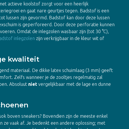
t actieve koolstof zorgt voor een heerlijk
eriegroei en gaat nare geurtjes tegen. Badstof is een
tot lussen zijn gevormd. Badstof kan door deze lussen
exschuim is geperforeerd. Door deze perforatie kunnen
oeren. Omdat de inlegzolen wasbaar zijn (tot 30 °C),
adstof inlegzolen
zijn verkrijgbaar in de kleur wit of
e kwaliteit
gend materiaal. De dikke latex schuimlaag (3 mm) geeft
fort. Zelfs wanneer je de zooltjes regelmatig zal
pen. Absoluut
niet
vergelijkbaar met de lage en dunne
schoenen
e sok boven sneakers? Bovendien zijn de meeste enkel
n ze vaak af. Je bedenkt een andere oplossing; met