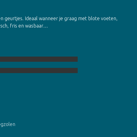
n
en geurtjes. Ideaal wanneer je graag met blote voeten,
isch, fris en wasbaar…
egzolen