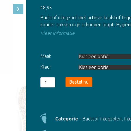
€
8,95
Badstof inlegzool met actieve koolstof teg
zonder sokken in je schoenen loopt. Hygiën
Meer informatie
Maat
Kleur
Badstof
Bestel nu
inlegzolen
(2000)
-
2
kleuren
Categorie -
Badstof inlegzolen
,
Inl
aantal