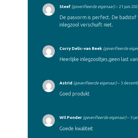
Steef
(geverifieerde eigenaar)
–
21 juni 20
De pasvorm is perfect. De badstof v
inlegzool verschuift niet.
Corry Delic-van Beek
(geverifieerde eige
Heerlijke inlegzooltjes,geen last v
Astrid
(geverifieerde eigenaar)
–
3 decemb
Goed produkt
Wil Ponder
(geverifieerde eigenaar)
–
3 ja
Goede kwaliteit