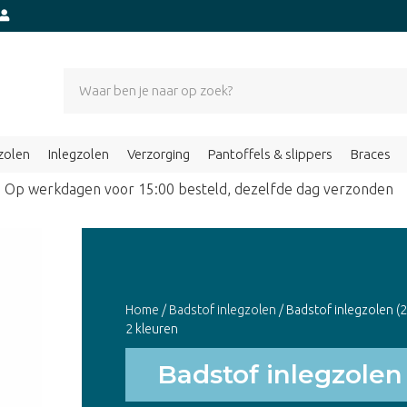
zolen
Inlegzolen
Verzorging
Pantoffels & slippers
Braces
Op werkdagen voor 15:00 besteld, dezelfde dag verzond
Home
/
Badstof inlegzolen
/ Badstof inlegzolen (
2 kleuren
Badstof inlegzolen 