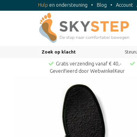
Hulp
en ondersteuning
•
Blog
•
Account
Zoek op klacht
Steun
Gratis verzending vanaf € 40,-
Geverifieerd door WebwinkelKeur