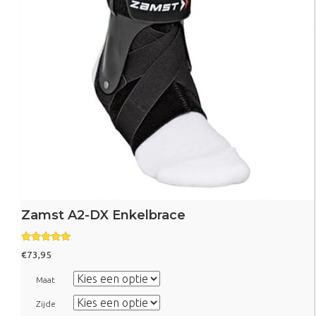
Zamst A2-DX Enkelbrace
Gewaardeerd
€
73,95
5.00
uit 5
Maat
Zijde