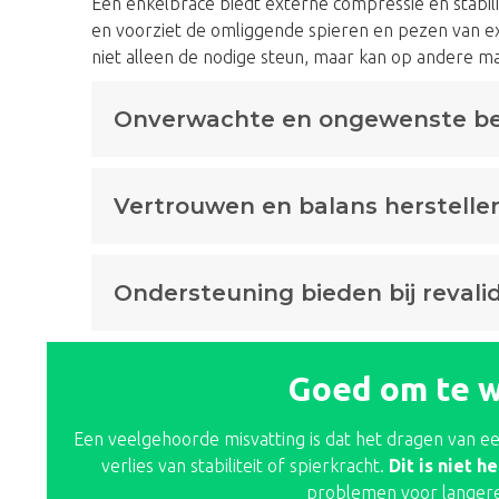
Een enkelbrace biedt externe compressie en stabili
en voorziet de omliggende spieren en pezen van ext
niet alleen de nodige steun, maar kan op andere ma
Onverwachte en ongewenste b
Vertrouwen en balans herstelle
Ondersteuning bieden bij revali
Goed om te 
Een veelgehoorde misvatting is dat het dragen van ee
verlies van stabiliteit of spierkracht.
Dit is niet h
problemen voor langere 