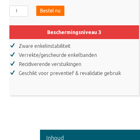
Zamst
Bestel nu
A2-
DX
Enkelbrace
Beschermingsniveau 3
aantal
Zware enkelinstabiliteit
Verrekte/gescheurde enkelbanden
Recidiverende verstuikingen
Geschikt voor preventief & revalidatie gebruik
Inhoud