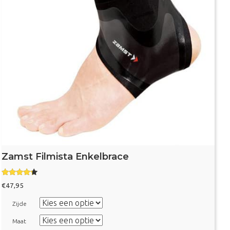
Zamst Filmista Enkelbrace
Gewaarde
€
47,95
erd
4.00
uit 5
Zijde
Maat