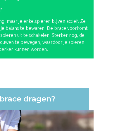
?
, maar je enkelspieren blijven actief. Ze
je balans te bewaren. De brace voorkomt
pieren uit te schakelen. Sterker nog, de
rtrouwen te bewegen, waardoor je spieren
s sterker kunnen worden.
brace dragen?