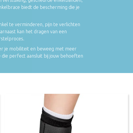
nkelbrace biedt de bescherming die je
kel te verminderen, pijn te verlichten
Daarnaast kan het dragen van een
rstelproces.
er je mobiliteit en beweeg met meer
die perfect aansluit bij jouw behoeften