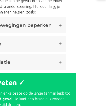
satie aan de gewrichten van de enkel
ra ondersteuning. Hierdoor krijg je
nieren helpen, zoals:
ewegingen beperken
n
datie
weten ✓
n enkelbrace op de lange termijn leidt tot
et geval
. Je kunt een brace dus zonder
tijd dragen.