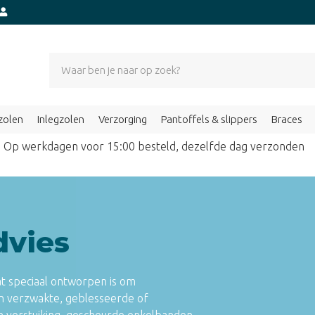
zolen
Inlegzolen
Verzorging
Pantoffels & slippers
Braces
Op werkdagen voor 15:00 besteld, dezelfde dag verzond
dvies
t speciaal ontworpen is om
en verzwakte, geblesseerde of
en verstuiking, gescheurde enkelbanden,