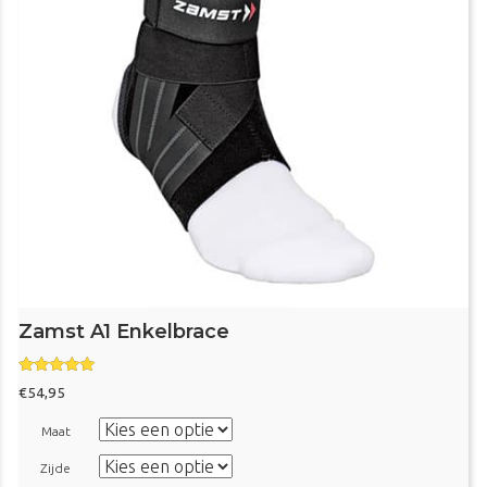
Zamst A1 Enkelbrace
Gewaardeerd
€
54,95
5.00
uit 5
Maat
Zijde