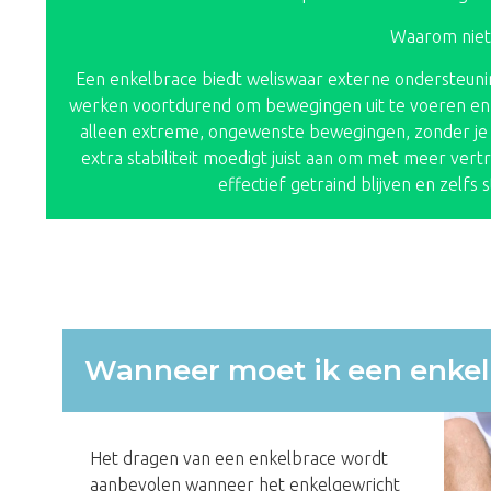
Waarom niet
Een enkelbrace biedt weliswaar externe ondersteuning
werken voortdurend om bewegingen uit te voeren en 
alleen extreme, ongewenste bewegingen, zonder je s
extra stabiliteit moedigt juist aan om met meer ve
effectief getraind blijven en zelf
Wanneer moet ik een enkel
Het dragen van een enkelbrace wordt
aanbevolen wanneer het enkelgewricht