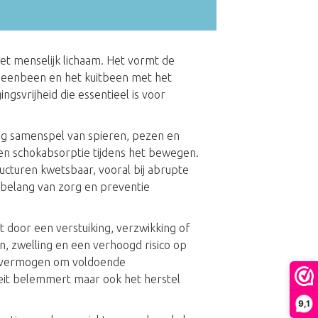
et menselijk lichaam. Het vormt de
cheenbeen en het kuitbeen met het
ngsvrijheid die essentieel is voor
ig samenspel van spieren, pezen en
t en schokabsorptie tijdens het bewegen.
ucturen kwetsbaar, vooral bij abrupte
 belang van zorg en preventie
t door een verstuiking, verzwikking of
jn, zwelling en een verhoogd risico op
ijn vermogen om voldoende
teit belemmert maar ook het herstel
9,1