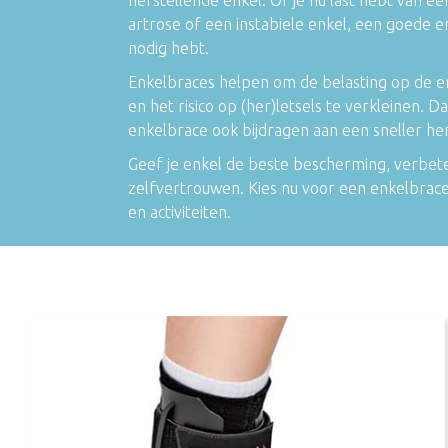
artrose of een instabiele enkel, een goede e
nodig hebt.
Enkelbraces helpen om de belasting op de en
en het risico op (her)letsels te verkleinen. 
enkelbrace ook bijdragen aan een sneller he
Geef je enkel de beste bescherming, verbet
zelfvertrouwen. Kies nu voor een enkelbrace 
en activiteiten.