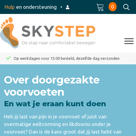
0
Hulp
en ondersteuning
•
Op werkdagen voor 15:00 besteld, dezelfde dag verzonden
Over doorgezakte
voorvoeten
En wat je eraan kunt doen
Heb jij last van pijn in je voorvoet of juist van
overmatige eeltvorming en likdoorns onder je
voorvoet? Dan is de kans groot dat jij last hebt van