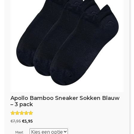
Apollo Bamboo Sneaker Sokken Blauw
– 3 pack
Gewaardeer
Oorspronkelijke
Huidige
€
7,95
€
5,95
d
prijs
prijs
5.00
uit 5
Maat
was:
is: