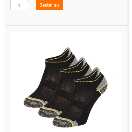
Apollo
Bestel nu
Bamboo
Sneaker
Sokken
Zwart
-
3
pack
aantal