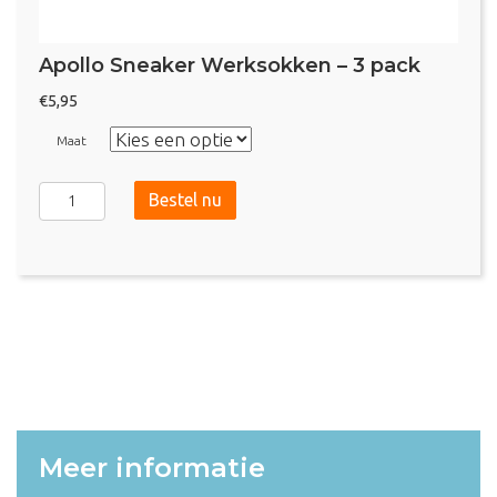
Apollo Sneaker Werksokken – 3 pack
€
5,95
Maat
Apollo
Bestel nu
Sneaker
Werksokken
-
3
pack
aantal
Meer informatie