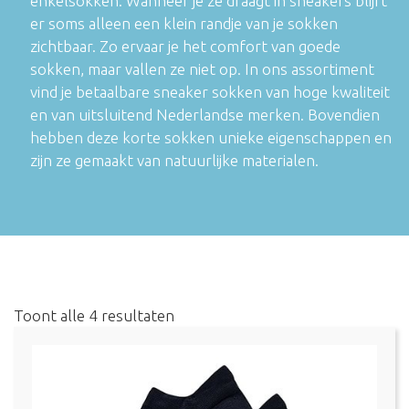
enkelsokken. Wanneer je ze draagt in sneakers blijft
er soms alleen een klein randje van je sokken
zichtbaar. Zo ervaar je het comfort van goede
sokken, maar vallen ze niet op. In ons assortiment
vind je betaalbare sneaker sokken van hoge kwaliteit
en van uitsluitend Nederlandse merken. Bovendien
hebben deze korte sokken unieke eigenschappen en
zijn ze gemaakt van natuurlijke materialen.
Toont alle 4 resultaten