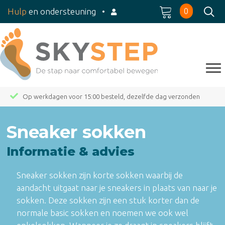
0
Hulp
en ondersteuning
•
Op werkdagen voor 15:00 besteld, dezelfde dag verzonden
Sneaker sokken
Informatie & advies
Sneaker sokken zijn korte sokken waarbij de
aandacht uitgaat naar je sneakers in plaats van naar je
sokken. Deze sokken zijn een stuk korter dan de
normale
basic sokken
en noemen we ook wel