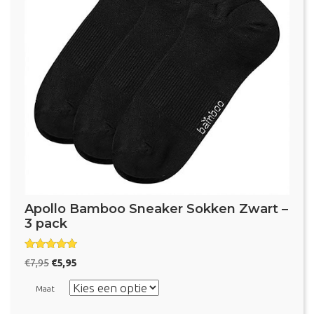
aantal
Apollo Bamboo Sneaker Sokken Zwart –
3 pack
Gewaardeer
Oorspronkelijke
Huidige
€
7,95
€
5,95
d
prijs
prijs
5.00
uit 5
Maat
was:
is:
€7,95.
€5,95.