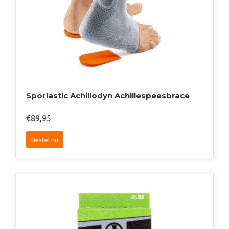
Sporlastic Achillodyn Achillespeesbrace
€
89,95
Dit
Bestel nu
product
heeft
meerdere
variaties.
Deze
optie
kan
gekozen