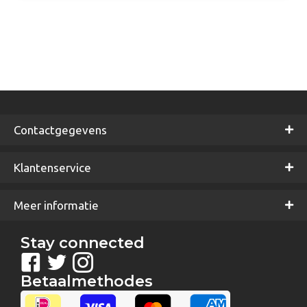
meerdere
variaties.
Deze
optie
kan
gekozen
worden
op
de
Contactgegevens
productpagina
Klantenservice
Meer informatie
Stay connected
Betaalmethodes