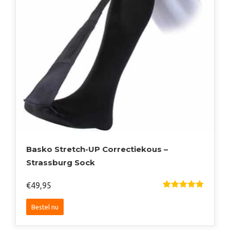
op
de
productpagina
Basko Stretch-UP Correctiekous –
Strassburg Sock
€
49,95
Gewaardeer
D
5.00
Uit
Dit
5
Bestel nu
product
heeft