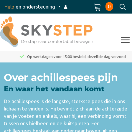
0
Hulp
en ondersteuning
•
Op werkdagen voor 15:00 besteld, dezelfde dag verzonden
Over achillespees pijn
En waar het vandaan komt
De achillespees is de langste, sterkste pees die in ons
lichaam te vinden is. Hij bevindt zich aan de achterzijde
van je voeten en enkels, waar hij een verbinding vormt
tussen ons hielbeen en de kuitspieren. Een
achillespees bestaat van onder naar boven uit een