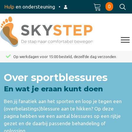
0
Hulp
en ondersteuning
•
Op werkdagen voor 15:00 besteld, dezelfde dag verzonden
Over sportblessures
En wat je eraan kunt doen
Ben jij fanatiek aan het sporten en loop je tegen een
(overbelastings)blessure aan te hikken? Op deze
pagina hebben we een aantal blessures op een rijtje
gezet en de daarbij passende behandeling of
oplossing.