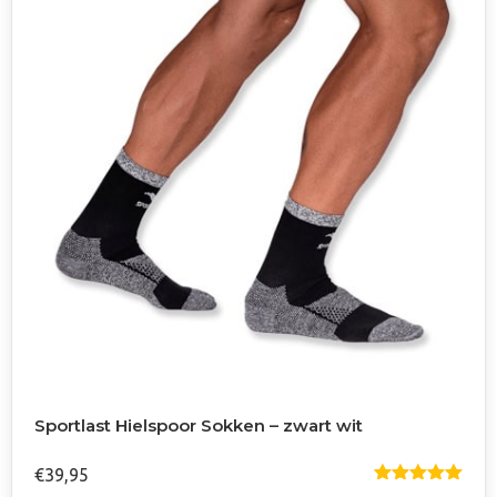
gekozen
worden
op
de
productpagina
Sportlast Hielspoor Sokken – zwart wit
€
39,95
Gewaardeer