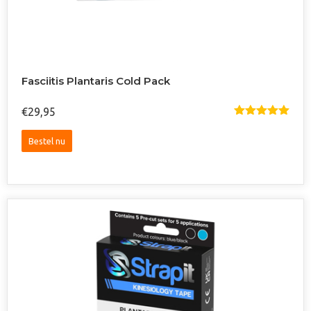
Fasciitis Plantaris Cold Pack
€
29,95
Gewaardeer
D
5.00
Uit
5
Bestel nu