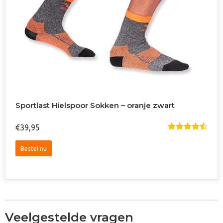
Sportlast Hielspoor Sokken – oranje zwart
€
39,95
Gewaardee
Rd
4.50
Dit
Uit 5
Bestel nu
product
heeft
meerdere
variaties.
Deze
optie
Veelgestelde vragen
kan