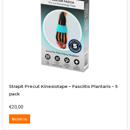
Strapit Precut Kinesiotape – Fasciitis Plantaris – 5
pack
€
20,00
Dit
Bestel nu
product
heeft