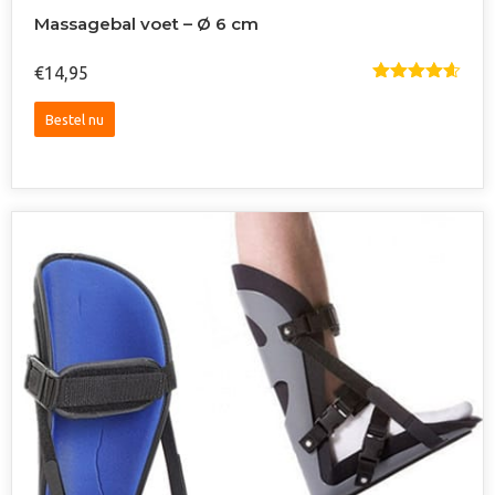
Massagebal voet – Ø 6 cm
€
14,95
Gewaardee
Rd
4.63
Uit 5
Bestel nu