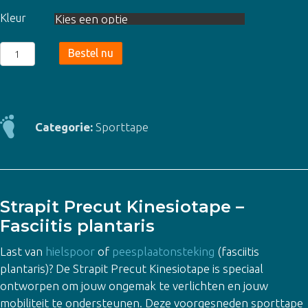
Kleur
Strapit
Bestel nu
Precut
Kinesiotape
-
Fasciitis
Categorie:
Sporttape
Plantaris
-
5
pack
Strapit Precut Kinesiotape –
aantal
Fasciitis plantaris
Last van
hielspoor
of
peesplaatonsteking
(fasciitis
plantaris)? De Strapit Precut Kinesiotape is speciaal
ontworpen om jouw ongemak te verlichten en jouw
mobiliteit te ondersteunen. Deze voorgesneden sporttape