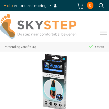
0
Hulp
en ondersteuning
•
Op werkdagen voor 15:00 besteld, dezelfde dag verzonden