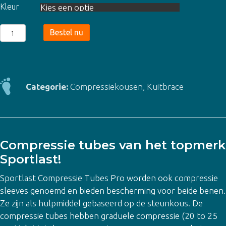
Kleur
Sportlast
Bestel nu
Compressie
Tubes
Pro
-
Categorie:
Compressiekousen
,
Kuitbrace
2
kleuren
aantal
Compressie tubes van het topmerk
Sportlast!
Sportlast Compressie Tubes Pro worden ook compressie
sleeves genoemd en bieden bescherming voor beide benen.
Ze zijn als hulpmiddel gebaseerd op de steunkous. De
compressie tubes hebben graduele compressie (20 to 25