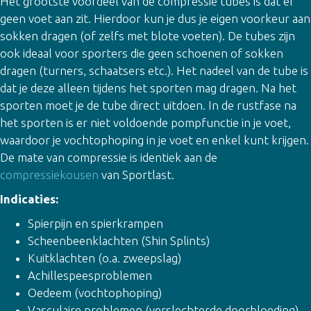
Het grootste voordeel van de compressie tubes is dat er
geen voet aan zit. Hierdoor kun je dus je eigen voorkeur aan
sokken dragen (of zelfs met blote voeten). De tubes zijn
ook ideaal voor sporters die geen schoenen of sokken
dragen (turners, schaatsers etc.). Het nadeel van de tube is
dat je deze alleen tijdens het sporten mag dragen. Na het
sporten moet je de tube direct uitdoen. In de rustfase na
het sporten is er niet voldoende pompfunctie in je voet,
waardoor je vochtophoping in je voet en enkel kunt krijgen.
De mate van compressie is identiek aan de
compressiekousen
van Sportlast.
Indicaties:
Spierpijn en spierkrampen
Scheenbeenklachten (Shin Splints)
Kuitklachten (o.a. zweepslag)
Achillespeesproblemen
Oedeem (vochtophoping)
Vasculaire problemen (verslechterde doorbloeding)