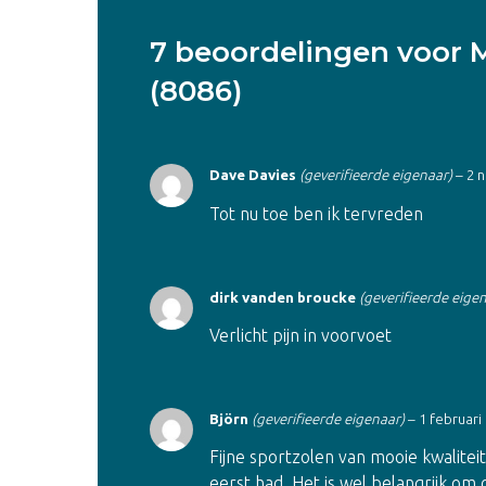
7 beoordelingen voor
M
(8086)
Dave Davies
(geverifieerde eigenaar)
–
2 
Tot nu toe ben ik tervreden
dirk vanden broucke
(geverifieerde eige
Verlicht pijn in voorvoet
Björn
(geverifieerde eigenaar)
–
1 februari
Fijne sportzolen van mooie kwalitei
eerst had. Het is wel belangrijk om 