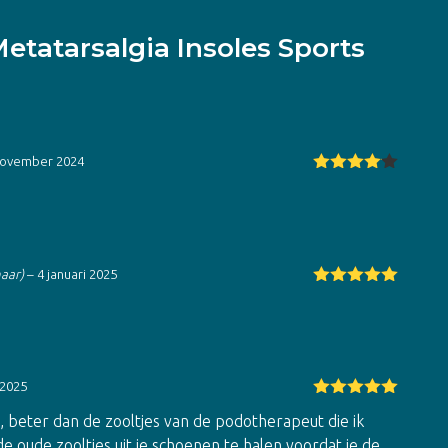
etatarsalgia Insoles Sports
november 2024
Gewaarde
erd
4
uit
5
naar)
–
4 januari 2025
Gewaardeerd
5
uit 5
 2025
Gewaardeerd
t, beter dan de zooltjes van de podotherapeut die ik
5
uit 5
de oude zooltjes uit je schoenen te halen voordat je de