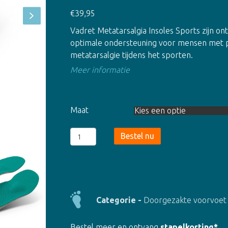
€
39,95
Vadret Metatarsalgia Insoles Sports zijn 
optimale ondersteuning voor mensen met pij
metatarsalgie tijdens het sporten.
Meer informatie
Maat
Metatarsalgia
Bestel nu
Insoles
Sports
(8086)
aantal
Categorie -
Doorgezakte voorvoet 
Bestel meer en ontvang
stapelkorting*