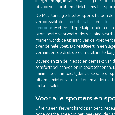
inlegzolen zijn, in samenwerking met podol
bij voorvoet problematiek tijdens het sport
De Metatarsalgie Insoles Sports helpen de p
veroorzaakt door
metatarsalgie
, een
doorg
neuroom
. Met een diepe kuip rondom de h
prominente voorvoetondersteuning wordt d
manier wordt de uitlijning van de voet ver
over de hele voet. Dit resulteert in een la
vermindert de druk op de metatarsale kop
Bovendien zijn de inlegzolen gemaakt van 
comfortabel aanvoelen in sportschoenen. 
minimaliseert impact tijdens elke stap of 
blijven genieten van sporten en andere act
metatarsalgie.
Voor alle sporters en spo
Of je nu een fervent hardloper bent, rege
potje voetbal speelt in het weekend, de Vad