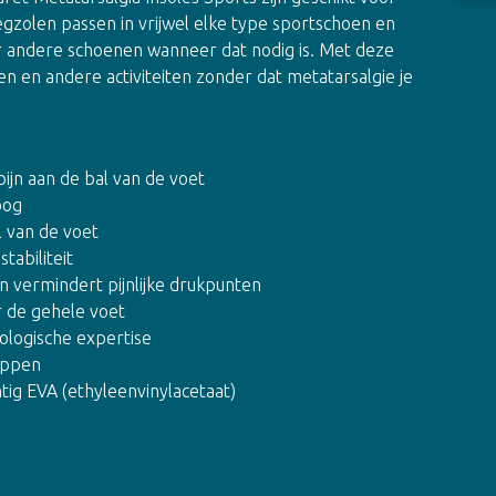
nlegzolen passen in vrijwel elke type sportschoen en
 andere schoenen wanneer dat nodig is. Met deze
en en andere activiteiten zonder dat metatarsalgie je
pijn aan de bal van de voet
oog
l van de voet
tabiliteit
n vermindert pijnlijke drukpunten
r de gehele voet
logische expertise
appen
tig EVA (ethyleenvinylacetaat)