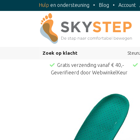
Hulp
en ondersteuning
•
Blog
•
Account
Zoek op klacht
Steun
Gratis verzending vanaf € 40,-
Geverifieerd door WebwinkelKeur