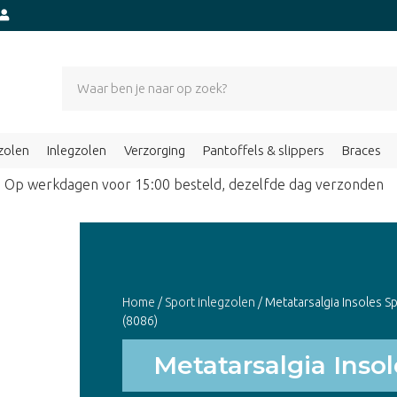
zolen
Inlegzolen
Verzorging
Pantoffels & slippers
Braces
Op werkdagen voor 15:00 besteld, dezelfde dag verzond
Home
/
Sport inlegzolen
/ Metatarsalgia Insoles S
(8086)
Metatarsalgia Insol