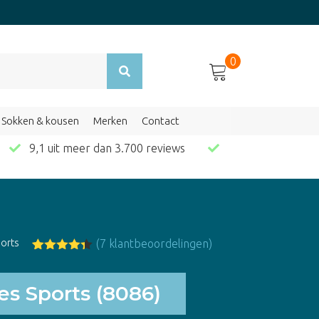
0
Sokken & kousen
Merken
Contact
en
9,1 uit meer dan 3.700 reviews
ports
(
7
klantbeoordelingen)
Gewaardee
7
rd
4.29
op
5
es Sports (8086)
gebaseerd
op
klant
waardering