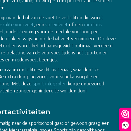
ogen, zorgvuldig ontworpen om perfect aan te sluiten
en.
ijn van de bal van de voet te verlichten die wordt
ezakte voorvoet
, een
spreidvoet
of een
mortons
iel, ondersteuning voor de mediale voetboog en
e druk en wrijving op de bal voet verminderd. Op deze
beterd en wordt het lichaamsgewicht optimaal verdeeld
gere belasting van de voorvoet tijdens het sporten en
jes en middenvoetsbeentjes.
duurzaam en lichtgewicht materiaal, waardoor ze
De extra demping zorgt voor schokabsorptie en
sprong. Met deze
sport inlegzolen
kun je onbezorgd
iviteiten zonder gehinderd te worden door
rtactiviteiten
lmatig naar de sportschool gaat of gewoon graag een
9,1
ret Metatarsalgia Insoles Sports zijn geschikt voor