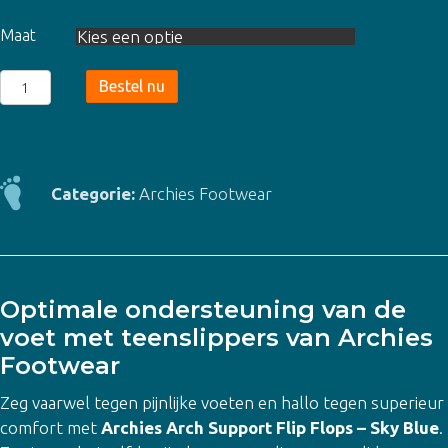
Maat
Archies
Bestel nu
-
Arch
Support
Flip
Categorie:
Archies Footwear
Flops
-
Sky
Blue
Optimale ondersteuning van de
aantal
voet met teenslippers van Archies
Footwear
Zeg vaarwel tegen pijnlijke voeten en hallo tegen superieur
comfort met
Archies Arch Support Flip Flops – Sky Blue
.