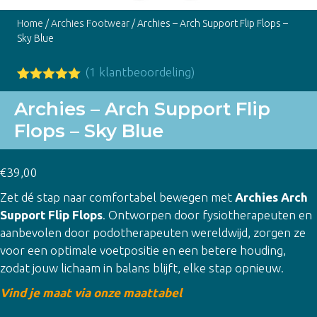
Home
/
Archies Footwear
/ Archies – Arch Support Flip Flops –
Sky Blue
(
1
klantbeoordeling)
Gewaardeer
1
d
5.00
op
Archies – Arch Support Flip
5
Flops – Sky Blue
gebaseerd
op
klant
waardering
€
39,00
Zet dé stap naar comfortabel bewegen met
Archies Arch
Support Flip Flops
. Ontworpen door fysiotherapeuten en
aanbevolen door podotherapeuten wereldwijd, zorgen ze
voor een optimale voetpositie en een betere houding,
zodat jouw lichaam in balans blijft, elke stap opnieuw.
Vind je maat via onze maattabel