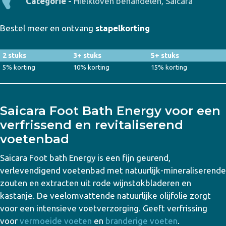
Categorie -
Hielkloven behandelen
,
Saicara
Bestel meer en ontvang
stapelkorting
2 stuks
3+ stuks
5+ stuks
5% korting
10% korting
15% korting
Saicara Foot Bath Energy voor een
verfrissend en revitaliserend
voetenbad
Saicara Foot bath Energy is een fijn geurend,
verlevendigend voetenbad met natuurlijk-mineraliserende
zouten en extracten uit rode wijnstokbladeren en
kastanje. De veelomvattende natuurlijke olijfolie zorgt
voor een intensieve voetverzorging. Geeft verfrissing
voor
vermoeide voeten
en
branderige voeten
.