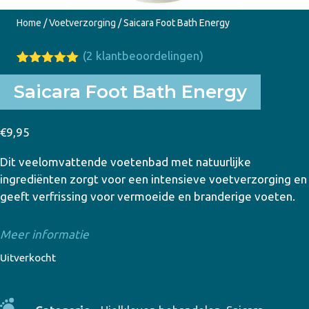
Home
/
Voetverzorging
/ Saicara Foot Bath Energy
(
2
klantbeoordelingen)
Gewaardeer
2
d
5.00
op
Saicara Foot Bath Energy
5
gebaseerd
op
klant
€
9,95
waarderinge
n
Dit veelomvattende voetenbad met natuurlijke
ingrediënten zorgt voor een intensieve voetverzorging en
geeft verfrissing voor vermoeide en branderige voeten.
Meer informatie
Uitverkocht