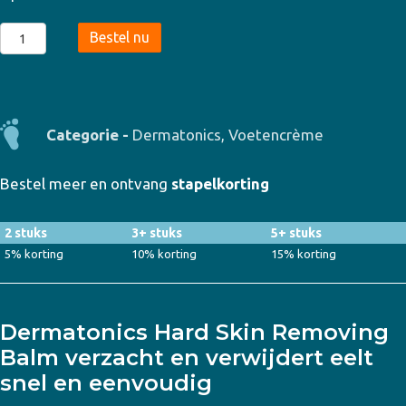
Dermatonics
Bestel nu
–
Hard
Skin
Removing
Categorie -
Dermatonics
,
Voetencrème
Balm
70ml
Bestel meer en ontvang
stapelkorting
aantal
2 stuks
3+ stuks
5+ stuks
5% korting
10% korting
15% korting
Dermatonics Hard Skin Removing
Balm verzacht en verwijdert eelt
snel en eenvoudig