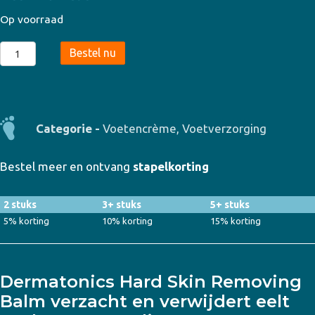
Op voorraad
Dermatonics
Bestel nu
-
Hard
Skin
Removing
Categorie -
Voetencrème
,
Voetverzorging
Balm
125ml
Bestel meer en ontvang
stapelkorting
aantal
2 stuks
3+ stuks
5+ stuks
5% korting
10% korting
15% korting
Dermatonics Hard Skin Removing
Balm verzacht en verwijdert eelt