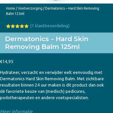
Home
/
Voetverzorging
/ Dermatonics – Hard Skin Removing
Balm 125ml
(
1
klantbeoordeling)
Gewaardeer
1
d
5.00
op
Dermatonics – Hard Skin
5
Removing Balm 125ml
gebaseerd
op
klant
waardering
€
14,95
Hydrateer, verzacht en verwijder eelt eenvoudig met
Dermatonics Hard Skin Removing Balm. Met zichtbare
resultaten binnen 24 uur maken is dit product dan ook
dé favoriete keuze van (medisch) pedicures,
podotherapeuten en andere voetspecialisten.
Meer informatie