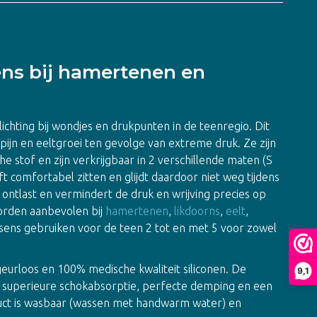
ens bij hamertenen en
ichting bij wondjes en drukpunten in de teenregio. Dit
pijn en eeltgroei ten gevolge van extreme druk. Ze zijn
 stof en zijn verkrijgbaar in 2 verschillende maten (S
jft comfortabel zitten en glijdt daardoor niet weg tijdens
f ontlast en vermindert de druk en wrijving precies op
orden aanbevolen bij
hamertenen
,
likdoorns
,
eelt
,
sens gebruiken voor de teen 2 tot en met 5 voor zowel
 geurloos en 100% medische kwaliteit siliconen. De
9,1
, superieure schokabsorptie, perfecte demping en een
duct is wasbaar (wassen met handwarm water) en