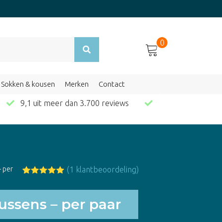
0
Sokken & kousen
Merken
Contact
en
9,1 uit meer dan 3.700 reviews
– per
(
1
klantbeoordeling)
Gewaardeerd
1
5.00
op 5
gebaseerd
ussens – per paar
op
klant
waardering