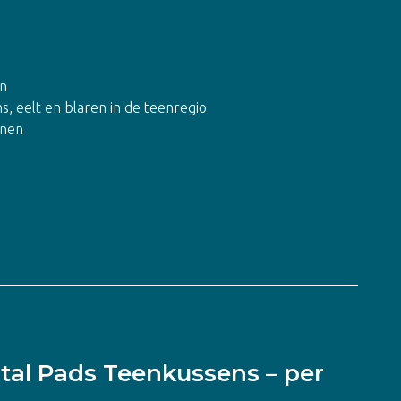
en
s, eelt en blaren in de teenregio
enen
ital Pads Teenkussens – per