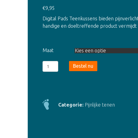
€
9,95
Digital Pads Teenkussens bieden pijnverlich
handige en doeltreffende product vermijdt 
Maat
Digital
Bestel nu
Pads
Teenkussens
-
per
paar
Categorie:
Pijnlijke tenen
aantal