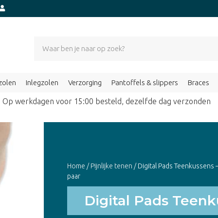
zolen
Inlegzolen
Verzorging
Pantoffels & slippers
Braces
Op werkdagen voor 15:00 besteld, dezelfde dag verzond
Home
/
Pijnlijke tenen
/ Digital Pads Teenkussens 
paar
Digital Pads Teenk