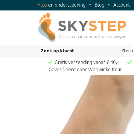
Hulp
en ondersteuning
•
Blog
•
Account
Zoek op klacht
Steun
Gratis verzending vanaf € 40,-
Geverifieerd door WebwinkelKeur