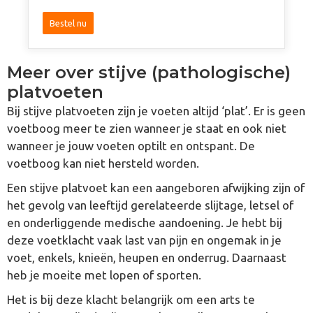
Gewaardee
Rd
4.67
Dit
Uit 5
Bestel nu
product
heeft
meerdere
Meer over stijve (pathologische)
variaties.
platvoeten
Deze
optie
Bij stijve platvoeten zijn je voeten altijd ‘plat’. Er is geen
kan
voetboog meer te zien wanneer je staat en ook niet
gekozen
wanneer je jouw voeten optilt en ontspant. De
worden
voetboog kan niet hersteld worden.
op
de
Een stijve platvoet kan een aangeboren afwijking zijn of
productpagina
het gevolg van leeftijd gerelateerde slijtage, letsel of
en onderliggende medische aandoening. Je hebt bij
deze voetklacht vaak last van pijn en ongemak in je
voet, enkels, knieën, heupen en onderrug. Daarnaast
heb je moeite met lopen of sporten.
Het is bij deze klacht belangrijk om een arts te