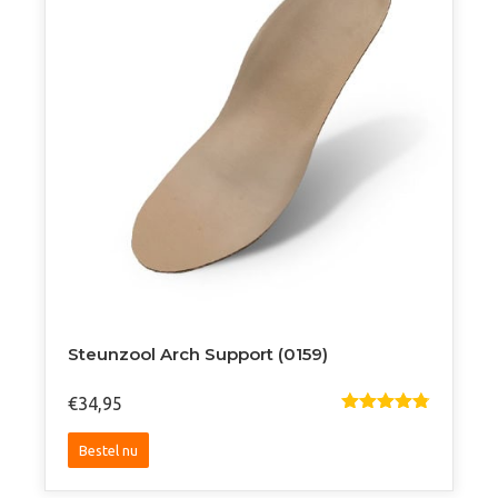
Steunzool Arch Support (0159)
€
34,95
Gewaardeer
D
4.81
Uit
Dit
5
Bestel nu
product
heeft