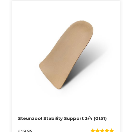
meerdere
variaties.
Deze
optie
kan
gekozen
worden
op
de
productpagina
Steunzool Stability Support 3/4 (0151)
€
19,95