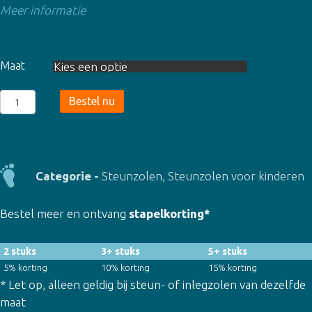
Meer informatie
Maat
Kindersteunzool
Bestel nu
Flexible
Support
(7216)
aantal
Categorie -
Steunzolen
,
Steunzolen voor kinderen
Bestel meer en ontvang
stapelkorting*
2 stuks
3+ stuks
5+ stuks
5% korting
10% korting
15% korting
* Let op, alleen geldig bij steun- of inlegzolen van dezelfde
maat