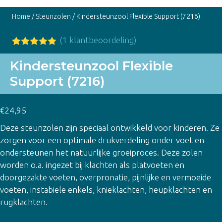
Home
/
Steunzolen
/ Kindersteunzool Flexible Support (7216)
(
1
klantbeoordeling)
Gewaardeer
1
d
5.00
op
Kindersteunzool Flexible
5
Support (7216)
gebaseerd
op
klant
waardering
€
24,95
Deze steunzolen zijn speciaal ontwikkeld voor kinderen. Ze
zorgen voor een optimale drukverdeling onder voet en
ondersteunen het natuurlijke groeiproces. Deze zolen
worden o.a. ingezet bij klachten als platvoeten en
doorgezakte voeten, overpronatie, pijnlijke en vermoeide
voeten, instabiele enkels, knieklachten, heupklachten en
rugklachten.