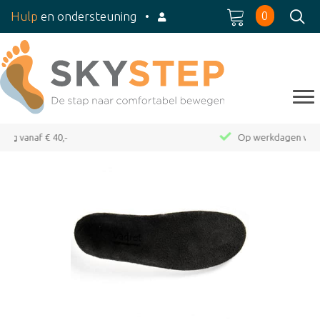
0
Hulp
en ondersteuning
•
Op werkdagen voor 15:00 besteld, dezelfde dag verzonden