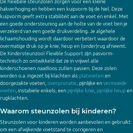
De flexibele steunzolen zorgen voor een kleine
hakverhoging en hebben een kuipvorm bij de hiel. Deze
kuipvorm geeft extra stabiliteit aan de voet en enkel. Met
een goede ondersteuning aan de holte van de voet ben je
verzekerd van een goede drukverdeling. Je algehele
lichaamshouding wordt daardoor verbetert waardoor de
overmatige druk op je knie, heup en (onder)rug afneemt.
De Kindersteunzool Flexible Support zijn pasvorm-
technisch zo ontwikkeld dat ze in vrijwel alle
kinderschoenen naadloos zullen passen. Deze zolen
worden o.a. ingezet bij klachten als
platvoeten
en
doorgezakte voeten,
overpronatie
, pijnlijke en
vermoeide
voeten
, instabiele enkels, een
pijnlijke knie
,
pijnlijke heup
en
rugklachten.
Waarom steunzolen bij kinderen?
Steunzolen voor kinderen worden aanbevolen en gebruikt
om een afwijkende voetstand te corrigeren en