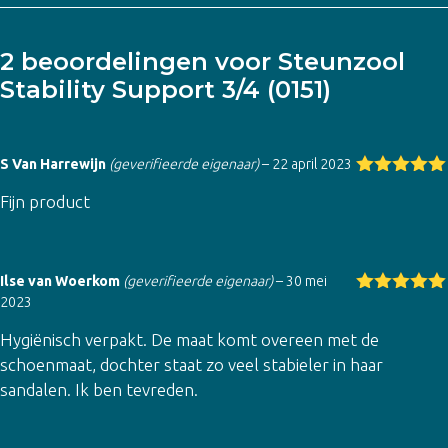
2 beoordelingen voor
Steunzool
Stability Support 3/4 (0151)
S Van Harrewijn
(geverifieerde eigenaar)
–
22 april 2023
Gewaardeer
Fijn product
d
5
uit 5
Ilse van Woerkom
(geverifieerde eigenaar)
–
30 mei
2023
Gewaardeer
d
5
uit 5
Hygiënisch verpakt. De maat komt overeen met de
schoenmaat, dochter staat zo veel stabieler in haar
sandalen. Ik ben tevreden.