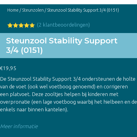
Home
/
Steunzolen
/ Steunzool Stability Support 3/4 (0151)
(
2
klantbeoordelingen)
Gewaardeer
2
d
5.00
op
Steunzool Stability Support
5
3/4 (0151)
gebaseerd
op
klant
waarderinge
n
€
19,95
De Steunzool Stability Support 3/4 ondersteunen de holte
van de voet (ook wel voetboog genoemd) en corrigeren
een platvoet. Deze zooltjes helpen bij kinderen met
overpronatie (een lage voetboog waarbij het hielbeen en de
enkels naar binnen kantelen).
Meer informatie