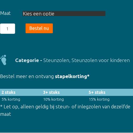
Maat
Steunzool
Bestel nu
Stability
Support
3/4
(0151)
Categorie -
Steunzolen
,
Steunzolen voor kinderen
aantal
Bestel meer en ontvang
stapelkorting*
2 stuks
3+ stuks
5+ stuks
5% korting
10% korting
15% korting
* Let op, alleen geldig bij steun- of inlegzolen van dezelfde
maat