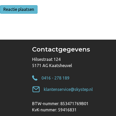
Contactgegevens
Hilsestraat 124
5171 AG Kaatsheuvel
0416 - 278 189
klantenservice@skystep.nl
BTW-nummer: 853471769B01
KvK-nummer: 59416831