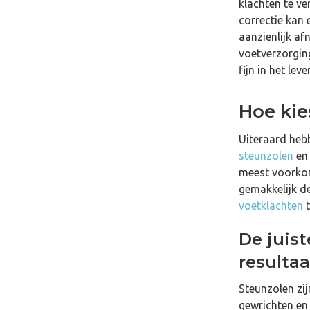
klachten te ve
correctie kan 
aanzienlijk af
voetverzorgin
fijn in het leve
Hoe kie
Uiteraard heb
steunzolen
e
meest voorkom
gemakkelijk d
voetklachten
t
De juist
resultaa
Steunzolen zi
gewrichten en