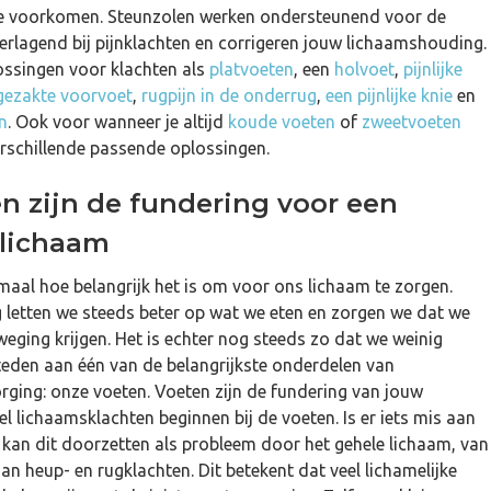
e voorkomen. Steunzolen werken ondersteunend voor de
erlagend bij pijnklachten en corrigeren jouw lichaamshouding.
ossingen voor klachten als
platvoeten
, een
holvoet
,
pijnlijke
ezakte voorvoet
,
rugpijn in de onderrug
,
een pijnlijke knie
en
lang van de 3
Hamerteen oefeningen –
en
. Ook voor wanneer je altijd
koude voeten
of
zweetvoeten
gen (en zo houd je ze
eenvoudig thuis uit te voer
verschillende passende oplossingen.
)
en zijn de fundering voor een
lichaam
maal hoe belangrijk het is om voor ons lichaam te zorgen.
letten we steeds beter op wat we eten en zorgen we dat we
ging krijgen. Het is echter nog steeds zo dat we weinig
eden aan één van de belangrijkste onderdelen van
rging: onze voeten. Voeten zijn de fundering van jouw
el lichaamsklachten beginnen bij de voeten. Is er iets mis aan
 kan dit doorzetten als probleem door het gehele lichaam, van
an heup- en rugklachten. Dit betekent dat veel lichamelijke