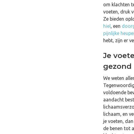
om klachten t
voeten, druk v
Ze bieden opl
hiel
, een
doorg
Een brace maakt spieren
Het be
pijnlijke heup
zwakker – Feit of Fabel?
voetbo
hebt, zijn er 
gezond
Je voet
gezond 
We weten alle
Tegenwoordig 
voldoende bewe
aandacht best
lichaamsverzo
lichaam, en ve
je voeten, dan
de benen tot a