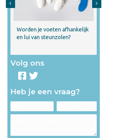
Previous
Next
Wat doen steu
Worden je voeten afhankelijk
en
lichaam?
en lui van steunzolen?
Volg ons
Heb je een vraag?