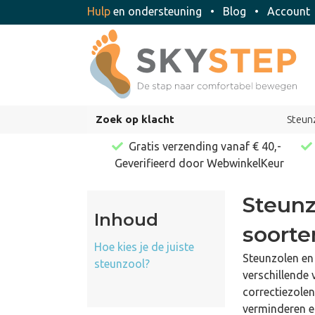
Hulp
en ondersteuning
•
Blog
•
Accoun
Zoek op klacht
Steun
Gratis verzending vanaf € 40,-
Geverifieerd door WebwinkelKeur
Steunzo
Inhoud
soorte
Hoe kies je de juiste
Steunzolen en 
steunzool?
verschillende
correctiezole
verminderen en