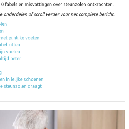
 10 fabels en misvattingen over steunzolen ontkrachten.
 onderdelen of scroll verder voor het complete bericht.
olen
en
met pijnlijke voeten
bel zitten
ijn voeten
tijd beter
g
en in lelijke schoenen
je steunzolen draagt