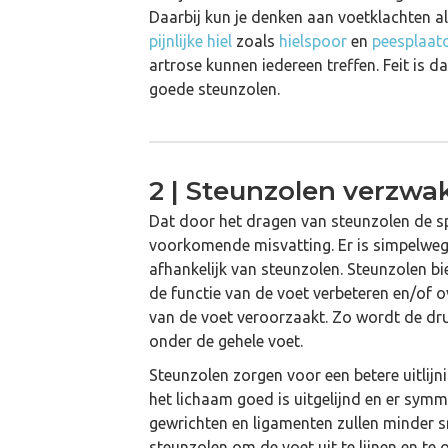
Daarbij kun je denken aan voetklachten a
pijnlijke hiel
zoals
hielspoor
en
peesplaat
artrose kunnen iedereen treffen. Feit is d
goede steunzolen.
2 | Steunzolen verzwa
Dat door het dragen van steunzolen de sp
voorkomende misvatting. Er is simpelwe
afhankelijk van steunzolen. Steunzolen b
de functie van de voet verbeteren en/of 
van de voet veroorzaakt. Zo wordt de dru
onder de gehele voet.
Steunzolen zorgen voor een betere uitlijni
het lichaam goed is uitgelijnd en er symme
gewrichten en ligamenten zullen minder s
steunzolen om de voet uit te lijnen en te 