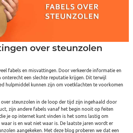
van de 3 voetbogen
Hamerteen oefeningen –
 je ze gezond)
eenvoudig thuis uit te voeren
tingen over steunzolen
 veel fabels en misvattingen. Door verkeerde informatie en
nterecht een slechte reputatie krijgen. Dit terwijl
oed hulpmiddel kunnen zijn om voetklachten te voorkomen
over steunzolen in de loop der tijd zijn ingehaald door
t, zijn andere fabels vanaf het begin nooit op feiten
die je op internet kunt vinden is het soms lastig om
aar is en wat niet waar is. De laatste jaren wordt er
eunzolen aangekeken. Met deze blog proberen we dat een