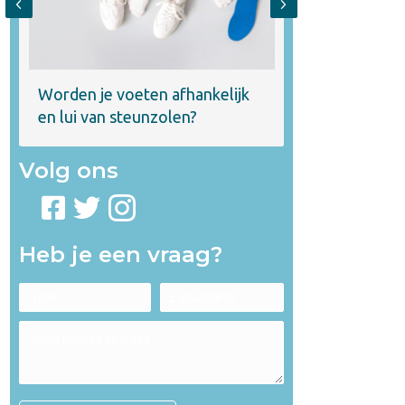
Previous
Next
Wat doen steu
Worden je voeten afhankelijk
lichaam?
en lui van steunzolen?
Volg ons
Heb je een vraag?