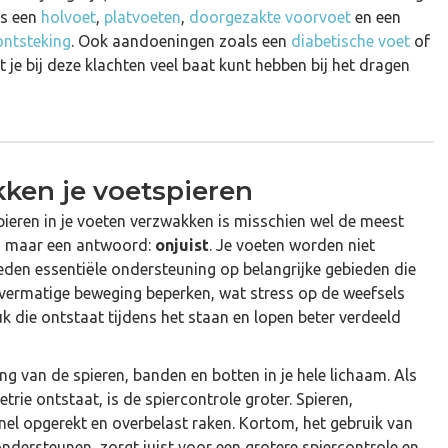
ls een
holvoet
,
platvoeten
,
doorgezakte voorvoet
en een
ontsteking
. Ook aandoeningen zoals een
diabetische voet
of
at je bij deze klachten veel baat kunt hebben bij het dragen
kken je voetspieren
ieren in je voeten verzwakken is misschien wel de meest
g maar een antwoord:
onjuist
. Je voeten worden niet
ieden essentiële ondersteuning op belangrijke gebieden die
overmatige beweging beperken, wat stress op de weefsels
k die ontstaat tijdens het staan en lopen beter verdeeld
ng van de spieren, banden en botten in je hele lichaam. Als
trie ontstaat, is de spiercontrole groter. Spieren,
nel opgerekt en overbelast raken. Kortom, het gebruik van
ondersteunen, zorgt juist voor een grotere spiercontrole en