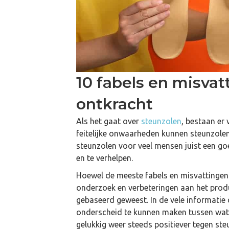
Een brace maakt spieren
Het belang 
zwakker – Feit of Fabel?
(en zo houd
10 fabels en misvat
ontkracht
Als het gaat over
steunzolen
, bestaan er
feitelijke onwaarheden kunnen steunzolen o
steunzolen voor veel mensen juist een g
en te verhelpen.
Hoewel de meeste fabels en misvattingen 
onderzoek en verbeteringen aan het produc
gebaseerd geweest. In de vele informatie 
onderscheid te kunnen maken tussen wat w
gelukkig weer steeds positiever tegen st