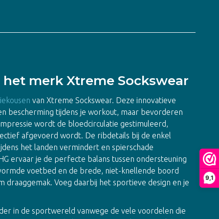
 het merk Xtreme Sockswear
iekousen
van Xtreme Sockswear. Deze innovatieve
een bescherming tijdens je workout, maar bevorderen
ompressie wordt de bloedcirculatie gestimuleerd,
ctief afgevoerd wordt. De ribdetails bij de enkel
ijdens het landen vermindert en spierschade
G ervaar je de perfecte balans tussen ondersteuning
evormde voetbed en de brede, niet-knellende boord
9,1
 draaggemak. Voeg daarbij het sportieve design en je
!
er in de sportwereld vanwege de vele voordelen die