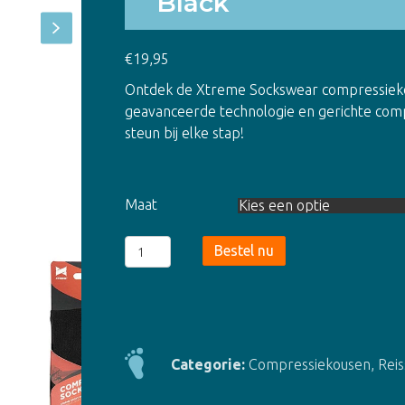
Black
€
19,95
Ontdek de Xtreme Sockswear compressiekou
geavanceerde technologie en gerichte comp
steun bij elke stap!
Maat
Xtreme
Bestel nu
Compressiekousen
-
2
pack
-
Categorie:
Compressiekousen
,
Rei
Multi
Black