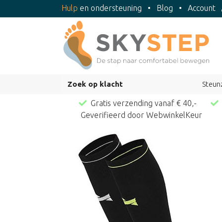
Hulp
en ondersteuning
•
Blog
•
Account
Zoek op klacht
Steun
Gratis verzending vanaf € 40,-
Geverifieerd door WebwinkelKeur