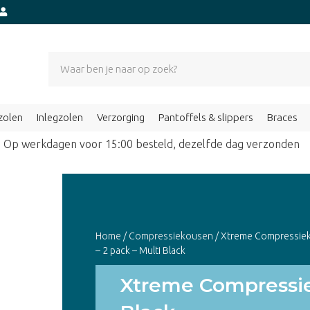
zolen
Inlegzolen
Verzorging
Pantoffels & slippers
Braces
Op werkdagen voor 15:00 besteld, dezelfde dag verzond
Home
/
Compressiekousen
/ Xtreme Compressie
– 2 pack – Multi Black
Xtreme Compressie