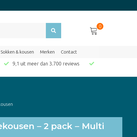
0
Sokken & kousen
Merken
Contact
en
9,1 uit meer dan 3.700 reviews
kousen
kousen – 2 pack – Multi