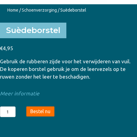
Home
/
Schoenverzorging
/ Suèdeborstel
Suèdeborstel
€
4,95
Gebruik de rubberen zijde voor het verwijderen van vuil.
De koperen borstel gebruik je om de leervezels op te
ruwen zonder het leer te beschadigen.
Meer informatie
Suèdeborstel
Bestel nu
aantal