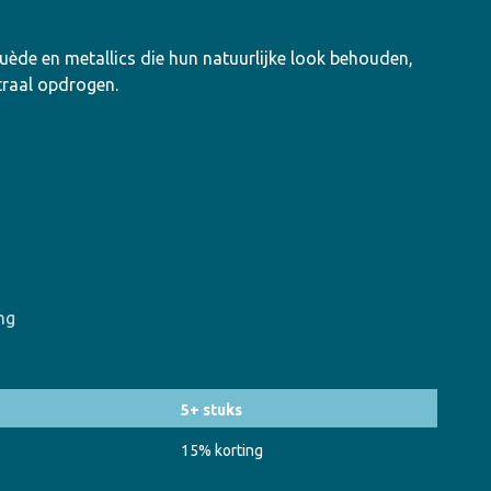
n
uède en metallics die hun natuurlijke look behouden,
traal opdrogen.
ng
5+ stuks
15% korting