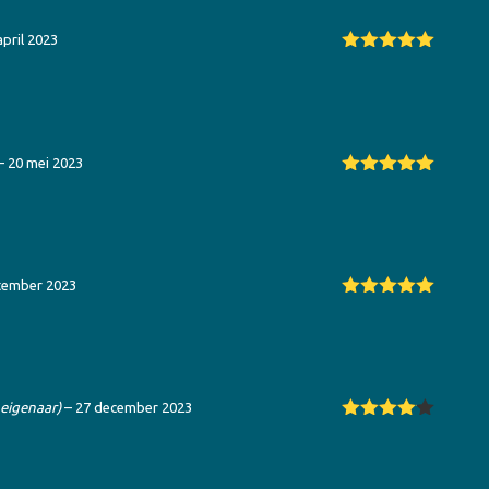
april 2023
Gewaardeerd
5
uit 5
–
20 mei 2023
Gewaardeerd
5
uit 5
tember 2023
Gewaardeerd
5
uit 5
 eigenaar)
–
27 december 2023
Gewaarde
erd
4
uit
5