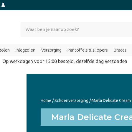
t
zolen
Inlegzolen
Verzorging
Pantoffels & slippers
Braces
Op werkdagen voor 15:00 besteld, dezelfde dag verzond
Home
/
Schoenverzorging
/ Marla Delicate Cream
Marla Delicate Cr