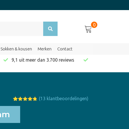
0
Sokken & kousen
Merken
Contact
en
9,1 uit meer dan 3.700 reviews
(
13
klantbeoordelingen)
Gewaardeer
13
d
4.77
op
eam
5
gebaseerd
op
klant
waarderinge