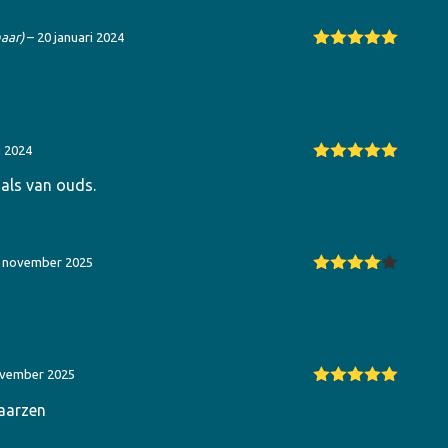
naar)
–
20 januari 2024
Gewaardeerd
5
uit 5
i 2024
Gewaardeerd
 als van ouds.
5
uit 5
 november 2025
Gewaarde
erd
4
uit
5
ovember 2025
Gewaardeerd
aarzen
5
uit 5