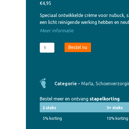
€
4,95
Speciaal ontwikkelde crème voor nubuck, s
een licht reinigende werking hebben en neu
Meer informatie
Marla
Bestel nu
Delicate
Cream
aantal
Categorie -
Marla
,
Schoenverzorgi
Bestel meer en ontvang
stapelkorting
2 stuks
3+ stuks
5% korting
10% korting