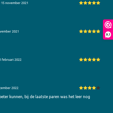
–
15 november 2021
Gewaardeerd
5
uit 5
ovember 2021
9,1
Gewaardeerd
5
uit 5
1 februari 2022
Gewaardeerd
5
uit 5
cember 2022
Gewaarde
beter kunnen, bij de laatste paren was het leer nog
erd
4
uit
5