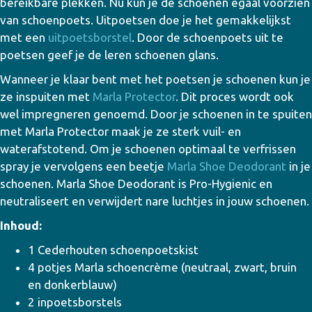
bereikbare plekken. Nu kun je de schoenen egaal voorzien
van schoenpoets. Uitpoetsen doe je het gemakkelijkst
met een
uitpoetsborstel
. Door de schoenpoets uit te
poetsen geef je de leren schoenen glans.
Wanneer je klaar bent met het poetsen je schoenen kun je
ze inspuiten met
Marla Protector
. Dit proces wordt ook
wel impregneren genoemd. Door je schoenen in te spuiten
met Marla Protector maak je ze sterk vuil- en
waterafstotend. Om je schoenen optimaal te verfrissen
spray je vervolgens een beetje
Marla Shoe Deodorant
in je
schoenen. Marla Shoe Deodorant is Pro-Hygienic en
neutraliseert en verwijdert nare luchtjes in jouw schoenen.
Inhoud:
1 Cederhouten schoenpoetskist
4 potjes Marla schoencrème (neutraal, zwart, bruin
en donkerblauw)
2 inpoetsborstels