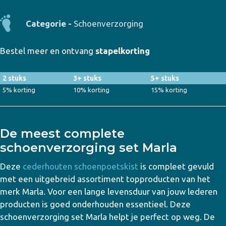
aantal
Categorie -
Schoenverzorging
Bestel meer en ontvang
stapelkorting
2 stuks
3+ stuks
5+ stuks
5% korting
10% korting
15% korting
De meest complete
schoenverzorging set Marla
Deze
cederhouten schoenpoetskist
is compleet gevuld
met een uitgebreid assortiment topproducten van het
merk Marla. Voor een lange levensduur van jouw lederen
producten is goed onderhouden essentieel. Deze
schoenverzorging set Marla helpt je perfect op weg. De