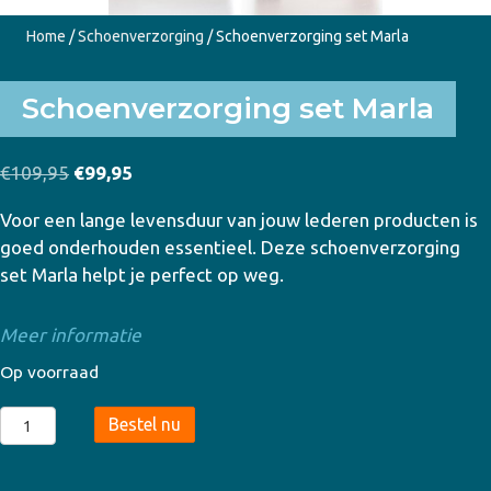
Home
/
Schoenverzorging
/ Schoenverzorging set Marla
Schoenverzorging set Marla
Oorspronkelijke
Huidige
€
109,95
€
99,95
prijs
prijs
Voor een lange levensduur van jouw lederen producten is
was:
is:
goed onderhouden essentieel. Deze schoenverzorging
€109,95.
€99,95.
set Marla helpt je perfect op weg.
Meer informatie
Op voorraad
Schoenverzorging
Bestel nu
set
Marla