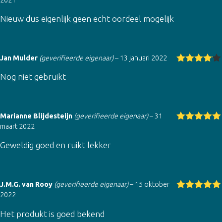
2021
Gewaarde
erd
4
uit
Nieuw dus eigenlijk geen echt oordeel mogelijk
5
Jan Mulder
(geverifieerde eigenaar)
–
13 januari 2022
Gewaarde
Nog niet gebruikt
erd
4
uit
5
Marianne Blijdesteijn
(geverifieerde eigenaar)
–
31
maart 2022
Gewaardeer
d
5
uit 5
Geweldig goed en ruikt lekker
J.M.G. van Rooy
(geverifieerde eigenaar)
–
15 oktober
2022
Gewaardeer
d
5
uit 5
Het produkt is goed bekend