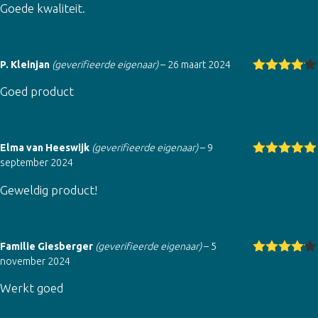
Goede kwaliteit.
d
5
uit 5
P. Kleinjan
(geverifieerde eigenaar)
–
26 maart 2024
Gewaarde
Goed product
erd
4
uit
5
Elma van Heeswijk
(geverifieerde eigenaar)
–
9
september 2024
Gewaardeer
d
5
uit 5
Geweldig product!
Familie Giesberger
(geverifieerde eigenaar)
–
5
november 2024
Gewaarde
erd
4
uit
Werkt goed
5