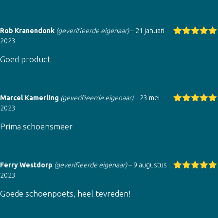
Rob Kranendonk
(geverifieerde eigenaar)
–
21 januari
2023
Gewaardeer
d
5
uit 5
Goed product
Marcel Kamerling
(geverifieerde eigenaar)
–
23 mei
2023
Gewaardeer
d
5
uit 5
Prima schoensmeer
Ferry Westdorp
(geverifieerde eigenaar)
–
9 augustus
2023
Gewaardeer
d
5
uit 5
Goede schoenpoets, heel tevreden!