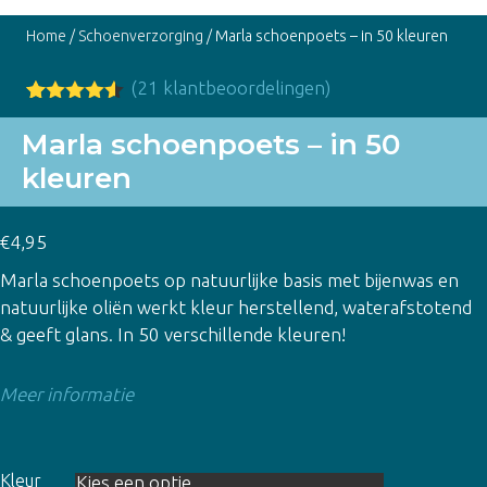
Home
/
Schoenverzorging
/ Marla schoenpoets – in 50 kleuren
(
21
klantbeoordelingen)
Gewaardee
21
rd
4.48
op
Marla schoenpoets – in 50
5
kleuren
gebaseer
d op
klant
waardering
en
€
4,95
Marla schoenpoets op natuurlijke basis met bijenwas en
natuurlijke oliën werkt kleur herstellend, waterafstotend
& geeft glans. In 50 verschillende kleuren!
Meer informatie
Kleur