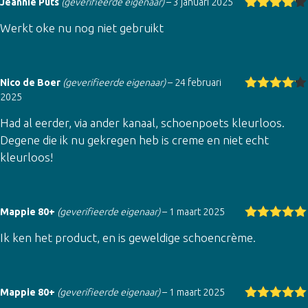
Jeannie Puts
(geverifieerde eigenaar)
–
3 januari 2025
Gewaarde
Werkt oke nu nog niet gebruikt
erd
4
uit
5
Nico de Boer
(geverifieerde eigenaar)
–
24 februari
2025
Gewaarde
erd
4
uit
Had al eerder, via ander kanaal, schoenpoets kleurloos.
5
Degene die ik nu gekregen heb is creme en niet echt
kleurloos!
Mappie 80+
(geverifieerde eigenaar)
–
1 maart 2025
Gewaardeer
Ik ken het product, en is geweldige schoencrème.
d
5
uit 5
Mappie 80+
(geverifieerde eigenaar)
–
1 maart 2025