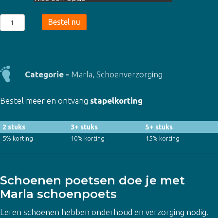
Marla
Bestel nu
schoenpoets
-
in
50
Categorie -
Marla
,
Schoenverzorging
kleuren
aantal
Bestel meer en ontvang
stapelkorting
2 stuks
3+ stuks
5+ stuks
5% korting
10% korting
15% korting
Schoenen poetsen doe je met
Marla schoenpoets
Leren schoenen hebben onderhoud en verzorging nodig.