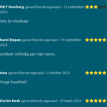
PIET Voorburg
(geverifieerde eigenaar)
–
13 september
2023
Gewaar
deerd
Iets te vloeibaar
3
uit 5
Karel Riepen
(geverifieerde eigenaar)
–
14 september
2023
Gewaardeer
d
5
uit 5
voldoet volledig aan mijn wens.
Ivee
(geverifieerde eigenaar)
–
3 oktober 2023
Gewaardeer
Hoge kwaliteit!
d
5
uit 5
Dorien Kwak
(geverifieerde eigenaar)
–
25 maart 2024
Gewaardeer