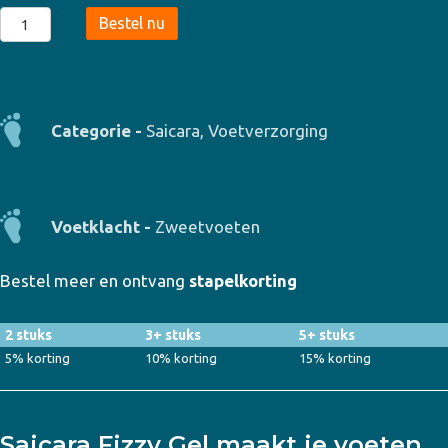
Saicara
Bestel nu
Fizzy
Gel
Spray
aantal
Categorie -
Saicara
,
Voetverzorging
Voetklacht -
Zweetvoeten
Bestel meer en ontvang
stapelkorting
2 stuks
3+ stuks
5+ stuks
5% korting
10% korting
15% korting
Saicara Fizzy Gel maakt je voeten