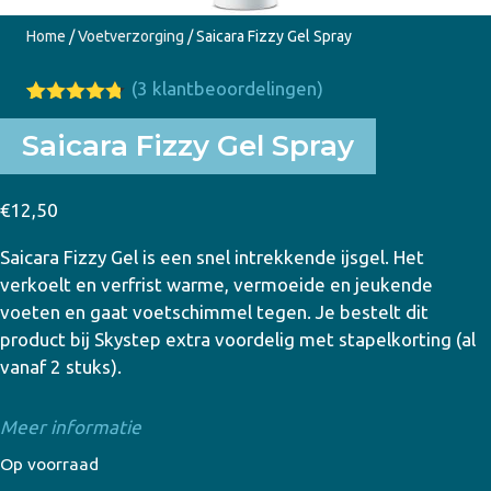
Home
/
Voetverzorging
/ Saicara Fizzy Gel Spray
(
3
klantbeoordelingen)
Gewaardeer
3
d
4.67
op
Saicara Fizzy Gel Spray
5
gebaseerd
op
klant
€
12,50
waardering
en
Saicara Fizzy Gel is een snel intrekkende ijsgel. Het
verkoelt en verfrist warme, vermoeide en jeukende
voeten en gaat voetschimmel tegen. Je bestelt dit
product bij Skystep extra voordelig met stapelkorting (al
vanaf 2 stuks).
Meer informatie
Op voorraad