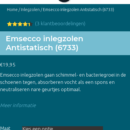
Home
/
Inlegzolen
/ Emsecco inlegzolen Antistatisch (6733)
(
3
klantbeoordelingen)
Gewaardee
3
rd
4.33
Emsecco inlegzolen
op 5
Antistatisch (6733)
gebaseer
d op
klant
waarderin
€
19,95
gen
Emsecco inlegzolen gaan schimmel- en bacteriegroei in de
schoenen tegen, absorberen vocht als een spons en
neutraliseren nare geurtjes optimaal.
Meer informatie
Maat