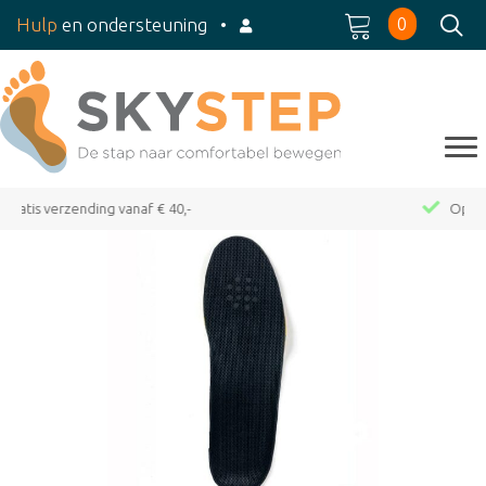
0
Hulp
en ondersteuning
•
Op werkdagen voor 15:00 besteld, dezelfde dag verzond