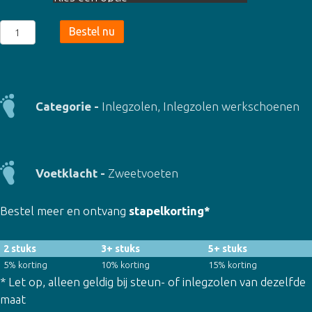
Emsecco
Bestel nu
inlegzolen
Antistatisch
(6733)
aantal
Categorie -
Inlegzolen
,
Inlegzolen werkschoenen
Voetklacht -
Zweetvoeten
Bestel meer en ontvang
stapelkorting*
2 stuks
3+ stuks
5+ stuks
5% korting
10% korting
15% korting
* Let op, alleen geldig bij steun- of inlegzolen van dezelfde
maat