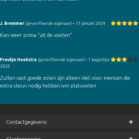
J. Bremmer
(geverifieerde eigenaar)
–
31 januari 2024
Gewaardeer
Kan weer prima “uit de voeten“
d
5
uit 5
Froukje Hoekstra
(geverifieerde eigenaar)
–
1 augustus
2026
Gewaar
deerd
Zullen vast goede zolen zijn alleen niet voor mensen die
3
uit 5
extra steun nodig hebben ivm platvoeten
Contactgegevens
Klantenservice