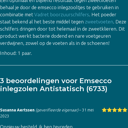
Een optimaal en blijvend resultaat tegen zweetvoeten
behaal je door de emsecco inlegzooltjes te gebruiken in
combinatie met
Vadret boorzuurschilfers
. Het poeder
staat bekend al het beste middel tegen
zweetvoeten
. Deze
schilfers dringen door tot helemaal in de zweetklieren. Dit
product werkt bacterie dodend en nare voetgeuren
verdwijnen, zowel op de voeten als in de schoenen!
Inhoud: 1 paar.
3 beoordelingen voor
Emsecco
inlegzolen Antistatisch (6733)
Susanna Aertssen
(geverifieerde eigenaar)
–
31 mei
2023
Gewaardeer
d
5
uit 5
Opnieuw besteld, ik ben tevreden