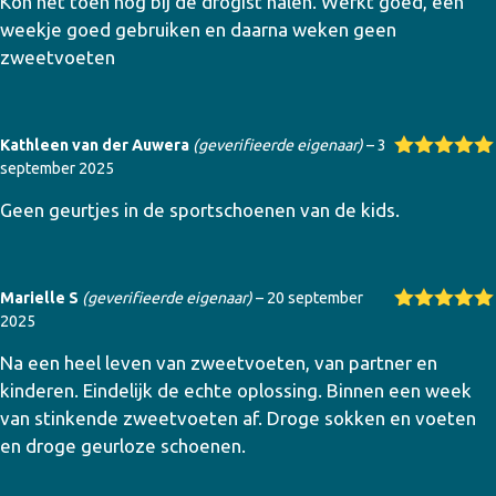
Kon het toen nog bij de drogist halen. Werkt goed, een
weekje goed gebruiken en daarna weken geen
zweetvoeten
Kathleen van der Auwera
(geverifieerde eigenaar)
–
3
september 2025
Gewaardeer
d
5
uit 5
Geen geurtjes in de sportschoenen van de kids.
Marielle S
(geverifieerde eigenaar)
–
20 september
2025
Gewaardeer
d
5
uit 5
Na een heel leven van zweetvoeten, van partner en
kinderen. Eindelijk de echte oplossing. Binnen een week
van stinkende zweetvoeten af. Droge sokken en voeten
en droge geurloze schoenen.