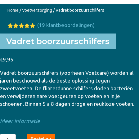
Home
/
Voetverzorging
/ Vadret boorzuurschilfers
(
19
klantbeoordelingen)
Gewaardeer
19
d
5.00
op
Vadret boorzuurschilfers
5
gebaseerd
op
klant
€
9,95
waarderinge
n
Vadret boorzuurschilfers (voorheen Voetcare) worden al
jaren beschouwd als de beste oplossing tegen
zweetvoeten. De flinterdunne schilfers doden bacteriën
en verwijderen nare voetgeuren op voeten en in je
schoenen. Binnen 5 a 8 dagen droge en reukloze voeten.
Meer informatie
Vadret