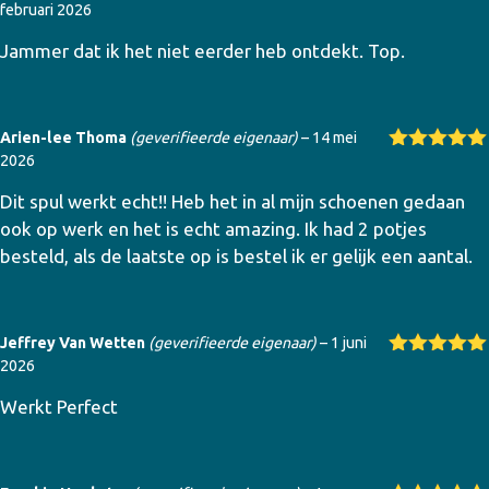
februari 2026
Gewaardeer
d
5
uit 5
Jammer dat ik het niet eerder heb ontdekt. Top.
Arien-lee Thoma
(geverifieerde eigenaar)
–
14 mei
2026
Gewaardeer
d
5
uit 5
Dit spul werkt echt!! Heb het in al mijn schoenen gedaan
ook op werk en het is echt amazing. Ik had 2 potjes
besteld, als de laatste op is bestel ik er gelijk een aantal.
Jeffrey Van Wetten
(geverifieerde eigenaar)
–
1 juni
2026
Gewaardeer
d
5
uit 5
Werkt Perfect