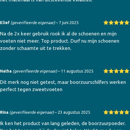
d
5
uit 5
Elief
(geverifieerde eigenaar)
–
7 juni 2025
Gewaardeer
Na de 2x keer gebruik rook ik al de schoenen en mijn
d
5
uit 5
voeten niet meer. Top product. Durf nu mijn schoenen
zonder schaamte uit te trekken.
Natha
(geverifieerde eigenaar)
–
11 augustus 2025
Gewaardeer
Dit merk nog niet getest, maar boorzuurschilfers werken
d
5
uit 5
perfect tegen zweetvoeten
Rina
(geverifieerde eigenaar)
–
23 augustus 2025
Gewaardeer
Ik ken het product van lang geleden, de boorzuurpoeder.
d
5
uit 5