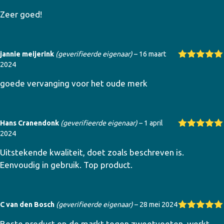
Gewaardeer
Zeer goed!
d
5
uit 5
jannie meijerink
(geverifieerde eigenaar)
–
16 maart
2024
Gewaardeer
d
5
uit 5
goede vervanging voor het oude merk
Hans Cranendonk
(geverifieerde eigenaar)
–
1 april
2024
Gewaardeer
d
5
uit 5
Uitstekende kwaliteit, doet zoals beschreven is.
Eenvoudig in gebruik. Top product.
C van den Bosch
(geverifieerde eigenaar)
–
28 mei 2024
Gewaardeer
Beste product op de markt tegen zweetvoeten, werkt