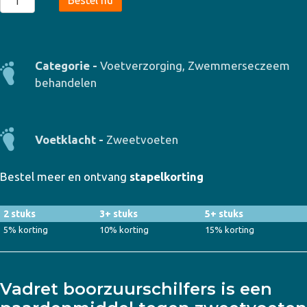
Bestel nu
boorzuurschilfers
aantal
Categorie -
Voetverzorging
,
Zwemmerseczeem
behandelen
Voetklacht -
Zweetvoeten
Bestel meer en ontvang
stapelkorting
2 stuks
3+ stuks
5+ stuks
5% korting
10% korting
15% korting
Vadret boorzuurschilfers is een