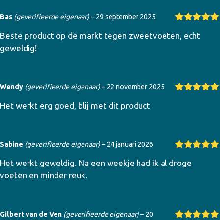
Bas
(geverifieerde eigenaar)
–
29 september 2025
Gewaardeer
Beste product op de markt tegen zweetvoeten, echt
d
5
uit 5
geweldig!
Wendy
(geverifieerde eigenaar)
–
22 november 2025
Gewaardeer
Het werkt erg goed, blij met dit product
d
5
uit 5
Sabine
(geverifieerde eigenaar)
–
24 januari 2026
Gewaardeer
Het werkt geweldig. Na een weekje had ik al droge
d
5
uit 5
voeten en minder reuk.
Gilbert van de Ven
(geverifieerde eigenaar)
–
20