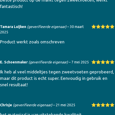
d
5
uit 5
fantastisch!
Tamara Luijken
(geverifieerde eigenaar)
–
30 maart
2025
Gewaardeer
d
5
uit 5
Product werkt zoals omschreven
E. Schoenmaker
(geverifieerde eigenaar)
–
7 mei 2025
Gewaardeer
Ik heb al veel middeltjes tegen zweetvoeten geprobeerd,
d
5
uit 5
maar dit product is echt super. Eenvoudig in gebruik en
snel resultaat!
Chrisje
(geverifieerde eigenaar)
–
21 mei 2025
Gewaardeer
het materiaal is van uitstekende kwaliteit