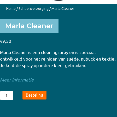
Home
/
Schoenverzorging
/ Marla Cleaner
Marla Cleaner
€
9,50
Marla Cleaner is een cleaningspray en is speciaal
ontwikkeld voor het reinigen van suède, nubuck en textiel.
Je kunt de spray op iedere kleur gebruiken.
Meer informatie
Marla
Bestel nu
Cleaner
aantal