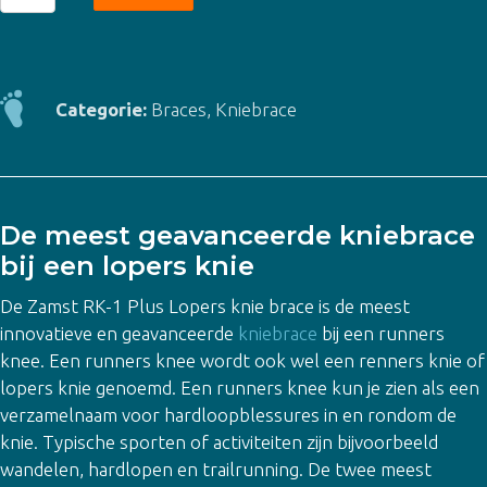
RK-
1
Plus
Lopers
Categorie:
Braces
,
Kniebrace
Knie
Brace
aantal
De meest geavanceerde kniebrace
bij een lopers knie
De Zamst RK-1 Plus Lopers knie brace is de meest
innovatieve en geavanceerde
kniebrace
bij een runners
knee. Een runners knee wordt ook wel een renners knie of
lopers knie genoemd. Een runners knee kun je zien als een
verzamelnaam voor hardloopblessures in en rondom de
knie. Typische sporten of activiteiten zijn bijvoorbeeld
wandelen, hardlopen en trailrunning. De twee meest