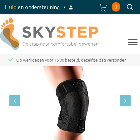
0
Hulp
en ondersteuning
•
Op werkdagen voor 15:00 besteld, dezelfde dag verzonden