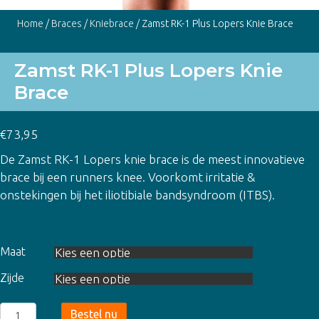
Home
/
Braces
/
Kniebrace
/ Zamst RK-1 Plus Lopers Knie Brace
Zamst RK-1 Plus Lopers Knie
Brace
€
73,95
De Zamst RK-1 Lopers knie brace is de meest innovatieve
brace bij een runners knee. Voorkomt irritatie &
onstekingen bij het iliotibiale bandsyndroom (ITBS).
Maat
Zijde
Zamst
Bestel nu