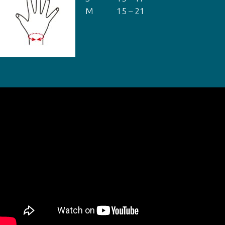
M
15 – 21