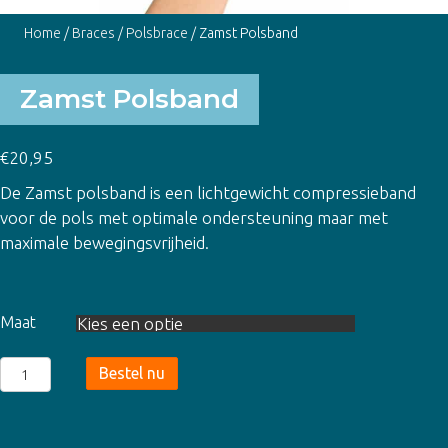
Home
/
Braces
/
Polsbrace
/ Zamst Polsband
Zamst Polsband
€
20,95
De Zamst polsband is een lichtgewicht compressieband
voor de pols met optimale ondersteuning maar met
maximale bewegingsvrijheid.
Maat
Zamst
Bestel nu
Polsband
aantal