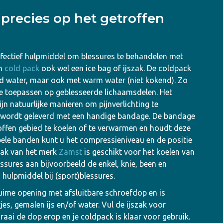
precies op het getroffen
fectief hulpmiddel om blessures te behandelen met
en
cold pack
ook wel een ice bag of ijszak. De coldpack
d water, maar ook met warm water (niet kokend). Zo
e toepassen op geblesseerde lichaamsdelen. Het
n natuurlijke manieren om pijnverlichting te
ck wordt geleverd met een handige bandage. De bandage
offen gebied te koelen of te verwarmen en houdt deze
bele banden kunt u het compressieniveau en de positie
zak van het merk
Zamst
is geschikt voor het koelen van
essures aan bijvoorbeeld de enkel, knie, been en
hulpmiddel bij (sport)blessures.
ruime opening met afsluitbare schroefdop en is
jes, gemalen ijs en/of water. Vul de ijszak voor
aai de dop erop en je coldpack is klaar voor gebruik.