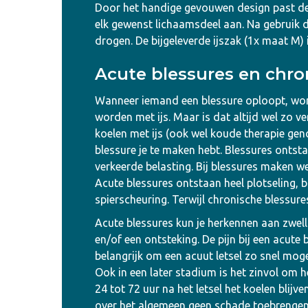
Door het handige gevouwen design past d
elk gewenst lichaamsdeel aan. Na gebruik d
drogen. De bijgeleverde ijszak (1x maat M) 
Acute blessures en chro
Wanneer iemand een blessure oploopt, wor
worden met ijs. Maar is dat altijd wel zo 
koelen met ijs (ook wel koude therapie gen
blessure je te maken hebt. Blessures onts
verkeerde belasting. Bij blessures maken w
Acute blessures ontstaan heel plotseling, b
spierscheuring. Terwijl chronische blessu
Acute blessures kun je herkennen aan zwell
en/of een ontsteking. De pijn bij een acute 
belangrijk om een acuut letsel zo snel moge
Ook in een later stadium is het zinvol om h
24 tot 72 uur na het letsel het koelen blijve
over het algemeen geen schade toebrengen.