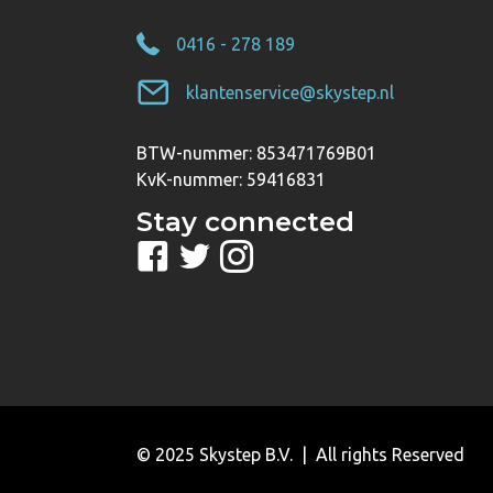
0416 - 278 189
klantenservice@skystep.nl
BTW-nummer: 853471769B01
KvK-nummer: 59416831
Stay connected
© 2025 Skystep B.V. | All rights Reserved