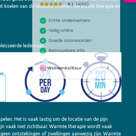
Het koelen van de blessure noemen we koude therapie en
blesseerde ledemaat
len. Het is vaak lastig om de locatie van de pijn
ijn vaak niet zichtbaar. Warmte therapie wordt vaak
r geen ontstekingen of zwellingen aanwezig zijn. Warmte