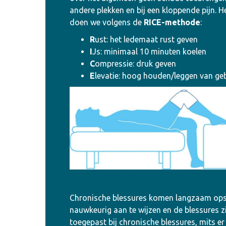
andere plekken en bij een kloppende pijn. 
doen we volgens de
RICE-methode
:
R
ust: het ledemaat rust geven
I
Js: minimaal 10 minuten koelen
C
ompressie: druk geven
E
levatie: hoog houden/leggen van ge
Chronische blessures komen langzaam opspe
nauwkeurig aan te wijzen en de blessures z
toegepast bij chronische blessures, mits e