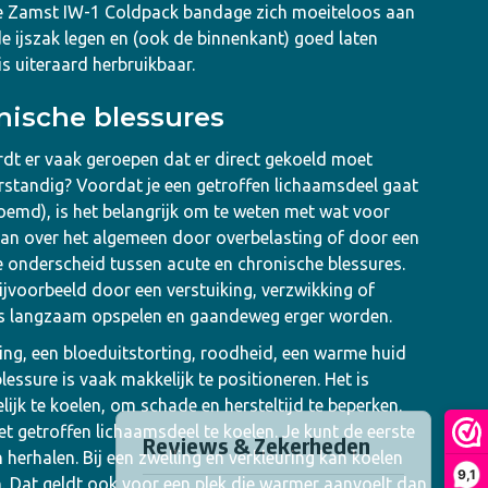
e Zamst IW-1 Coldpack bandage zich moeiteloos aan
e ijszak legen en (ook de binnenkant) goed laten
is uiteraard herbruikbaar.
nische blessures
dt er vaak geroepen dat er direct gekoeld moet
verstandig? Voordat je een getroffen lichaamsdeel gaat
oemd), is het belangrijk om te weten met wat voor
taan over het algemeen door overbelasting of door een
e onderscheid tussen acute en chronische blessures.
ijvoorbeeld door een verstuiking, verzwikking of
res langzaam opspelen en gaandeweg erger worden.
ing, een bloeduitstorting, roodheid, een warme huid
blessure is vaak makkelijk te positioneren. Het is
lijk te koelen, om schade en hersteltijd te beperken.
et getroffen lichaamsdeel te koelen. Je kunt de eerste
n herhalen. Bij een zwelling en verkleuring kan koelen
9,1
 Dat geldt ook voor een plek die warmer aanvoelt dan