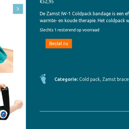
€
52,95
De Zamst IW-1 Coldpack bandage is een ef
warmte- en koude therapie. Het coldpack 
Slechts 1 resterend op voorraad
Zamst
Bestel nu
IW-
1
Coldpack
bandage
aantal
Categorie:
Cold pack
,
Zamst brace