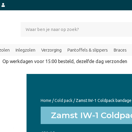
t
zolen
Inlegzolen
Verzorging
Pantoffels & slippers
Braces
Op werkdagen voor 15:00 besteld, dezelfde dag verzond
Home
/
Cold pack
/ Zamst IW-1 Coldpack bandage
Zamst IW-1 Coldp